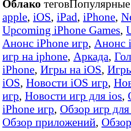
Облако
тегов
Популярные 
apple
,
iOS
,
iPad
,
iPhone
,
N
Upcoming iPhone Games
,
Анонс iPhone игр
,
Анонс 
игр на iphone
,
Аркада
,
Гол
iPhone
,
Игры на iOS
,
Игры
iOS
,
Новости iOS игр
,
Нов
игр
,
Новости игр для ios
,
iPhone игр
,
Обзор игр для
Обзор приложений
,
Обзор