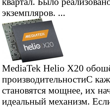
квартал. Было реализован
экземпляров. ...
MediaTek Helio X20 обошё
производительности
С ка
становятся мощнее, их на
идеальный механизм. Есл