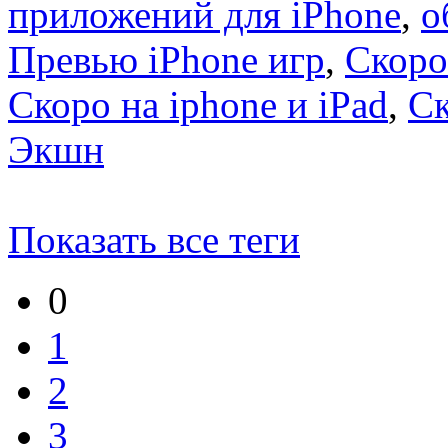
приложений для iPhone
,
о
Превью iPhone игр
,
Скоро
Скоро на iphone и iPad
,
С
Экшн
Показать все теги
0
1
2
3