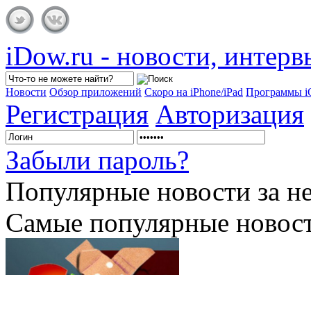
iDow.ru - новости, интер
Новости
Обзор приложений
Скоро на iPhone/iPad
Программы 
Регистрация
Авторизация
Забыли пароль?
Популярные
новости за н
Самые популярные новост