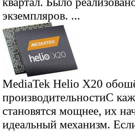
квартал. Было реализован
экземпляров. ...
MediaTek Helio X20 обошё
производительности
С ка
становятся мощнее, их на
идеальный механизм. Есл