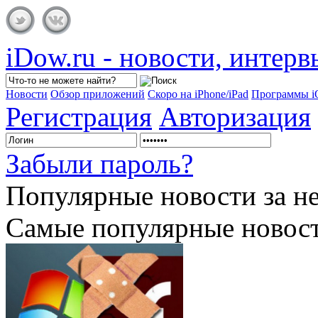
iDow.ru - новости, интер
Новости
Обзор приложений
Скоро на iPhone/iPad
Программы 
Регистрация
Авторизация
Забыли пароль?
Популярные
новости за н
Самые популярные новост