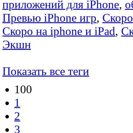
приложений для iPhone
,
о
Превью iPhone игр
,
Скоро
Скоро на iphone и iPad
,
С
Экшн
Показать все теги
100
1
2
3