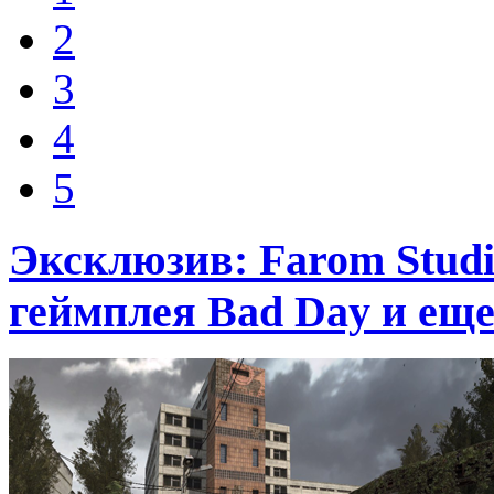
2
3
4
5
Эксклюзив: Farom Stud
геймплея Bad Day и еще