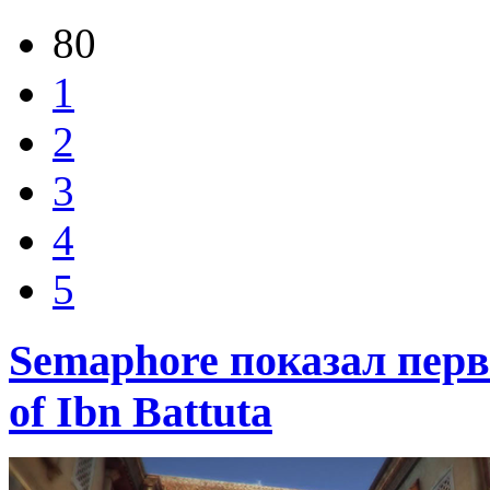
80
1
2
3
4
5
Semaphore показал перв
of Ibn Battuta