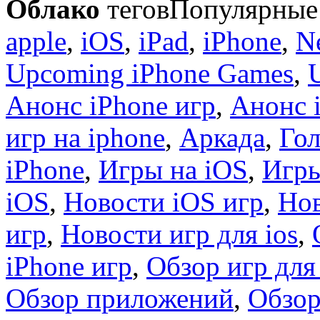
Облако
тегов
Популярные 
apple
,
iOS
,
iPad
,
iPhone
,
N
Upcoming iPhone Games
,
Анонс iPhone игр
,
Анонс 
игр на iphone
,
Аркада
,
Гол
iPhone
,
Игры на iOS
,
Игры
iOS
,
Новости iOS игр
,
Нов
игр
,
Новости игр для ios
,
iPhone игр
,
Обзор игр для
Обзор приложений
,
Обзор