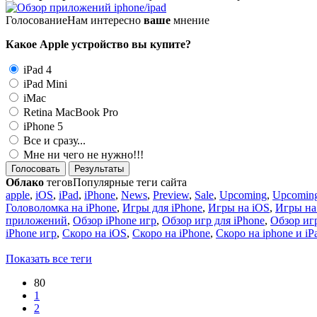
Голосование
Нам интересно
ваше
мнение
Какое Apple устройство вы купите?
iPad 4
iPad Mini
iMac
Retina MacBook Pro
iPhone 5
Все и сразу...
Мне ни чего не нужно!!!
Голосовать
Результаты
Облако
тегов
Популярные теги сайта
apple
,
iOS
,
iPad
,
iPhone
,
News
,
Preview
,
Sale
,
Upcoming
,
Upcoming
Головоломка на iPhone
,
Игры для iPhone
,
Игры на iOS
,
Игры на
приложений
,
Обзор iPhone игр
,
Обзор игр для iPhone
,
Обзор игр
iPhone игр
,
Скоро на iOS
,
Скоро на iPhone
,
Скоро на iphone и iP
Показать все теги
80
1
2