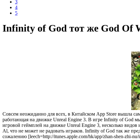
3
4
5
Infinity of God тот же God Of
Совсем неожиданно для всех, в Китайском App Store вышла сама
работающая на движке Unreal Engine 3. В игре Infinity of Go
игровой геймплей на движке Unreal Engine 3, несколько видо
Al, что не может не радовать играков. Infinity of God так же
сожалению [leech=http://itunes.apple.com/hk/app/zhan-shen-zhi-n