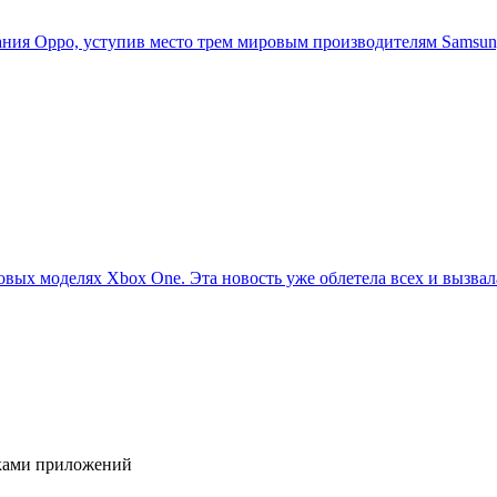
ия Oppo, уступив место трем мировым производителям Samsung,
овых моделях Xbox One. Эта новость уже облетела всех и вызвала
иками приложений