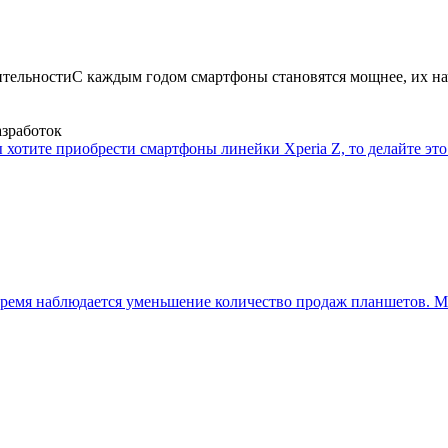
ительности
С каждым годом смартфоны становятся мощнее, их на
азработок
 хотите приобрести смартфоны линейки Xperia Z, то делайте это 
ремя наблюдается уменьшение количество продаж планшетов. Мн