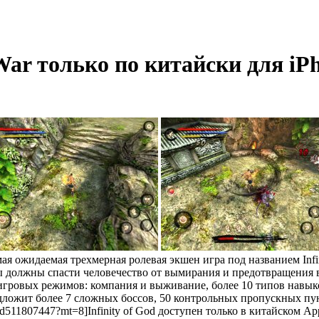
 War только по китайски для iP
я ожидаемая трехмерная ролевая экшен игра под названием Infini
d мы должны спасти человечество от вымирания и предотвращения
в игровых режимов: компания и выживание, более 10 типов навы
 предложит более 7 сложных боссов, 50 контрольных пропускных 
u/id511807447?mt=8]Infinity of God доступен только в китайском A