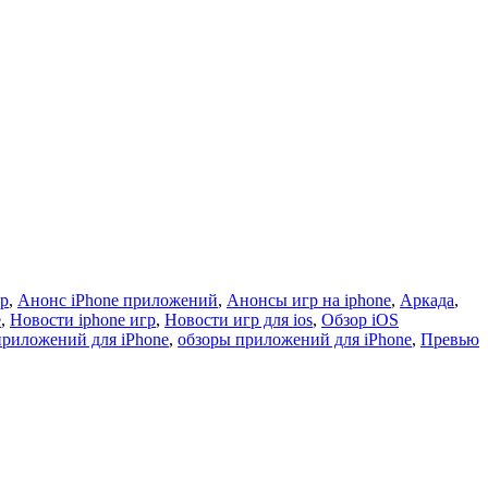
гр
,
Анонс iPhone приложений
,
Анонсы игр на iphone
,
Аркада
,
e
,
Новости iphone игр
,
Новости игр для ios
,
Обзор iOS
приложений для iPhone
,
обзоры приложений для iPhone
,
Превью