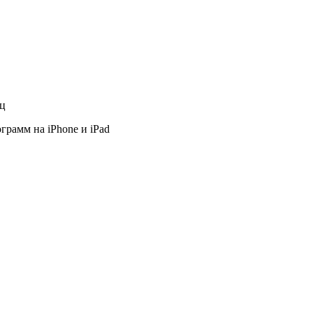
яц
грамм на iPhone и iPad