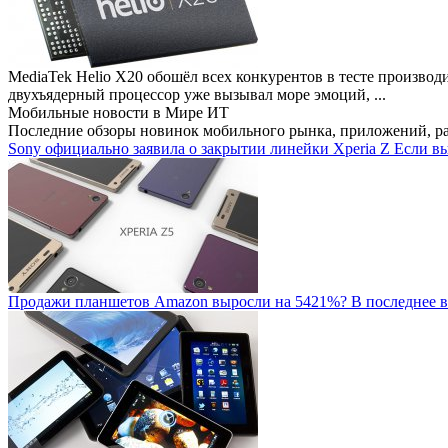
MediaTek Helio X20 обошёл всех конкурентов в тесте производ
двухъядерный процессор уже вызывал море эмоций, ...
Мобильные новости
в Мире ИТ
Последние обзоры новинок мобильного рынка, приложений, р
Sony официально заявила о закрытии линейки Xperia Z
Если вы
Продажи планшетов Amazon выросли на 5421%?
В последнее в