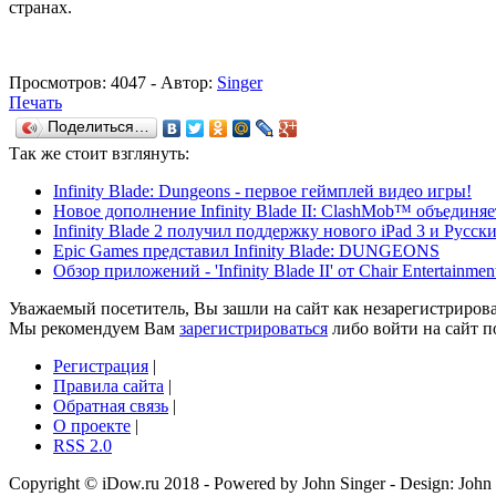
странах.
Просмотров:
4047
- Автор:
Singer
Печать
Поделиться…
Так же
стоит взглянуть:
Infinity Blade: Dungeons - первое геймплей видео игры!
Новое дополнение Infinity Blade II: ClashMob™ объединяе
Infinity Blade 2 получил поддержку нового iPad 3 и Русск
Epic Games представил Infinity Blade: DUNGEONS
Обзор приложений - 'Infinity Blade II' от Chair Entertainme
Уважаемый посетитель, Вы зашли на сайт как незарегистриров
Мы рекомендуем Вам
зарегистрироваться
либо войти на сайт п
Регистрация
|
Правила сайта
|
Обратная связь
|
О проекте
|
RSS 2.0
Copyright © iDow.ru 2018 - Powered by John Singer - Design: John 