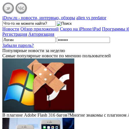
iDow.ru - новости, интервью, обзоры
alien vs predator
Новости
Обзор приложений
Скоро на iPhone/iPad
Программы 
Регистрация
Авторизация
Забыли пароль?
Популярные
новости за неделю
Самые популярные новости по мнению пользователей
В плагине Adobe Flash 316 багов?
Многие знакомы с плагином Ad