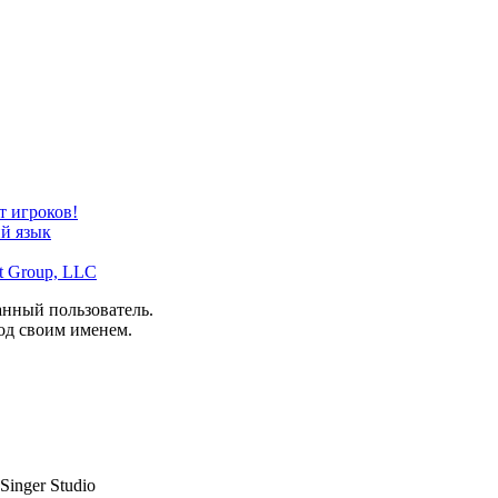
т игроков!
ий язык
nt Group, LLC
анный пользователь.
од своим именем.
Singer Studio