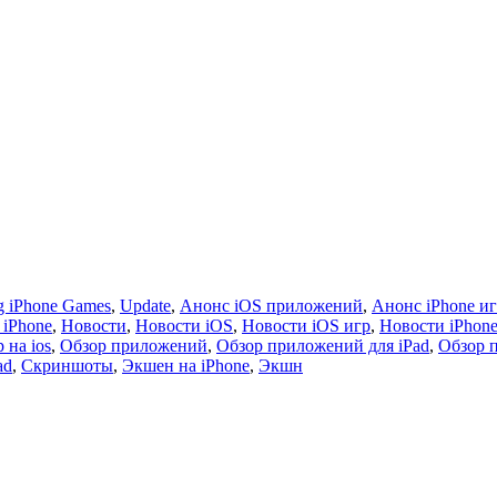
 iPhone Games
,
Update
,
Анонс iOS приложений
,
Анонс iPhone и
 iPhone
,
Новости
,
Новости iOS
,
Новости iOS игр
,
Новости iPhon
 на ios
,
Обзор приложений
,
Обзор приложений для iPad
,
Обзор 
ad
,
Скриншоты
,
Экшен на iPhone
,
Экшн