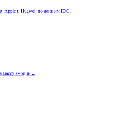
 Apple и Huawei, по данным IDC ...
 массу эмоций ...