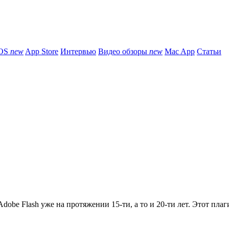
iOS
new
App Store
Интервью
Видео обзоры
new
Mac App
Статьи
obe Flash уже на протяжении 15-ти, а то и 20-ти лет. Этот плаги