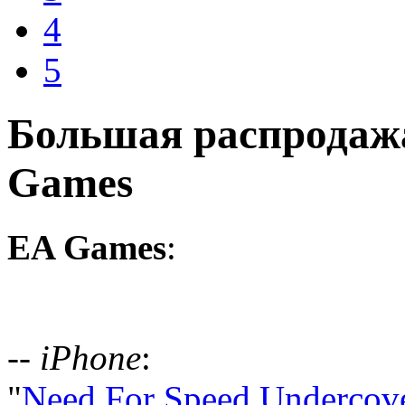
4
5
Большая распродажа
Games
EA Games
:
-- iPhone
:
"
Need For Speed Undercov