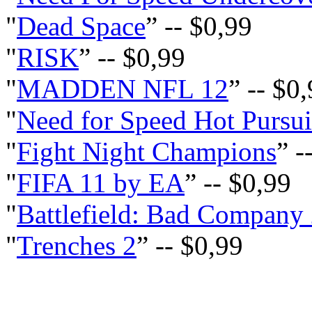
"
Dead Space
” -- $0,99
"
RISK
” -- $0,99
"
MADDEN NFL 12
” -- $0
"
Need for Speed Hot Pursui
"
Fight Night Champions
” -
"
FIFA 11 by EA
” -- $0,99
"
Battlefield: Bad Company
"
Trenches 2
” -- $0,99