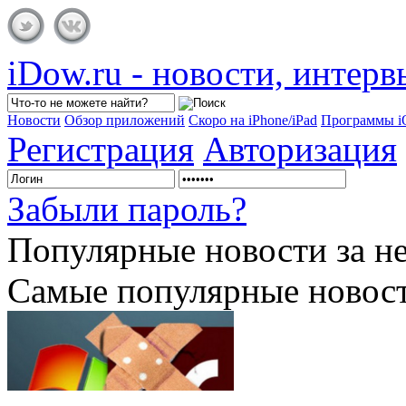
iDow.ru - новости, интер
Новости
Обзор приложений
Скоро на iPhone/iPad
Программы 
Регистрация
Авторизация
Забыли пароль?
Популярные
новости за н
Самые популярные новост