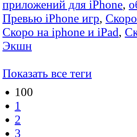
приложений для iPhone
,
о
Превью iPhone игр
,
Скоро
Скоро на iphone и iPad
,
С
Экшн
Показать все теги
100
1
2
3