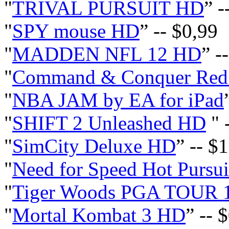
"
TRIVAL PURSUIT HD
” -
"
SPY mouse HD
” -- $0,99
"
MADDEN NFL 12 HD
” -
"
Command & Conquer Red A
"
NBA JAM by EA for iPad
"
SHIFT 2 Unleashed HD
" 
"
SimCity Deluxe HD
” -- $
"
Need for Speed Hot Pursui
"
Tiger Woods PGA TOUR 
"
Mortal Kombat 3 HD
” -- 