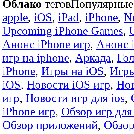
Облако
тегов
Популярные 
apple
,
iOS
,
iPad
,
iPhone
,
N
Upcoming iPhone Games
,
Анонс iPhone игр
,
Анонс 
игр на iphone
,
Аркада
,
Гол
iPhone
,
Игры на iOS
,
Игры
iOS
,
Новости iOS игр
,
Нов
игр
,
Новости игр для ios
,
iPhone игр
,
Обзор игр для
Обзор приложений
,
Обзор