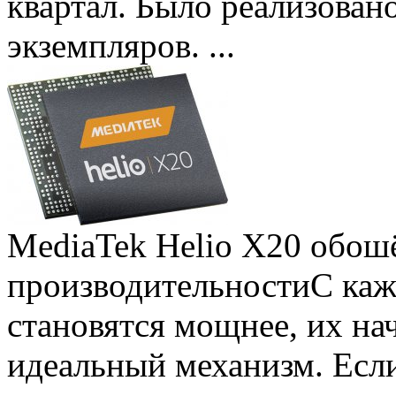
квартал. Было реализован
экземпляров. ...
MediaTek Helio X20 обошё
производительности
С ка
становятся мощнее, их на
идеальный механизм. Есл