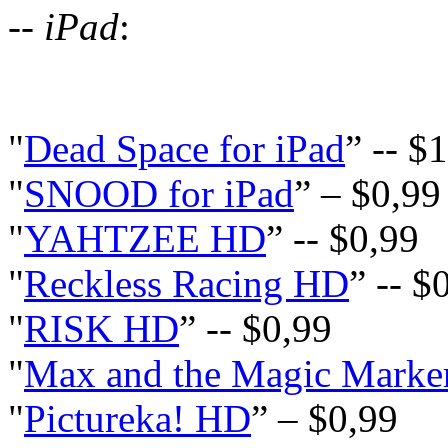
-- iPad
:
"
Dead Space for iPad
” -- $
"
SNOOD for iPad
” – $0,99
"
YAHTZEE HD
” -- $0,99
"
Reckless Racing HD
” -- $
"
RISK HD
” -- $0,99
"
Max and the Magic Mark
"
Pictureka! HD
” – $0,99