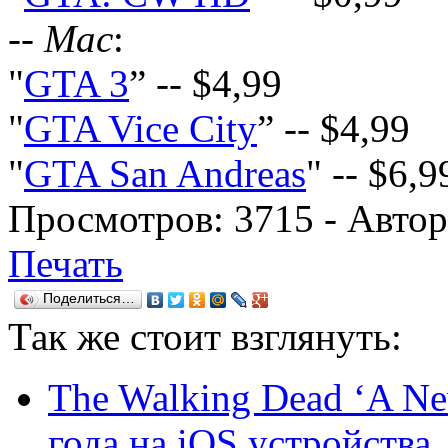
-- Mac
:
"
GTA 3
” -- $4,99
"
GTA Vice City
” -- $4,99
"
GTA San Andreas
" -- $6,9
Просмотров:
3715
- Авто
Печать
Поделиться…
Так же
стоит взглянуть:
The Walking Dead ‘A Ne
года на iOS устройства