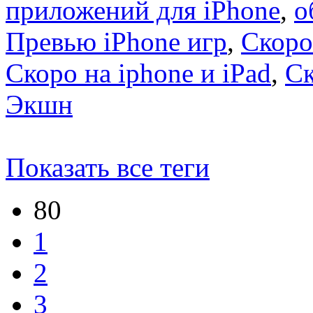
приложений для iPhone
,
о
Превью iPhone игр
,
Скоро
Скоро на iphone и iPad
,
С
Экшн
Показать все теги
80
1
2
3