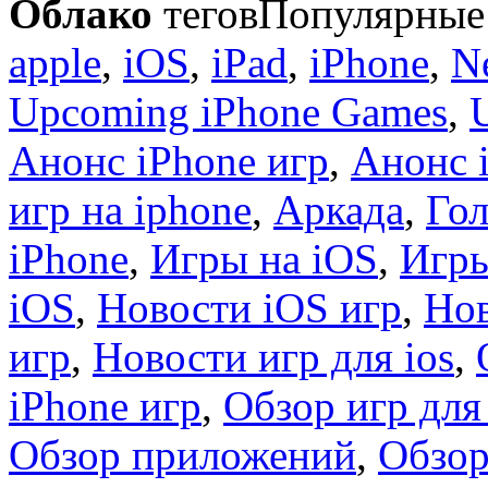
Облако
тегов
Популярные 
apple
,
iOS
,
iPad
,
iPhone
,
N
Upcoming iPhone Games
,
Анонс iPhone игр
,
Анонс 
игр на iphone
,
Аркада
,
Гол
iPhone
,
Игры на iOS
,
Игры
iOS
,
Новости iOS игр
,
Нов
игр
,
Новости игр для ios
,
iPhone игр
,
Обзор игр для
Обзор приложений
,
Обзор