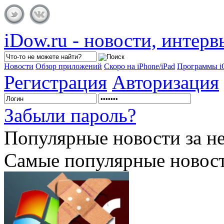
iDow.ru - новости, интер
Новости
Обзор приложений
Скоро на iPhone/iPad
Программы 
Регистрация
Авторизация
Забыли пароль?
Популярные
новости за н
Самые популярные новост