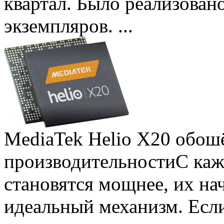
квартал. Было реализован
экземпляров. ...
MediaTek Helio X20 обошё
производительности
С ка
становятся мощнее, их на
идеальный механизм. Есл