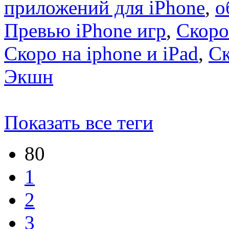
приложений для iPhone
,
о
Превью iPhone игр
,
Скоро
Скоро на iphone и iPad
,
С
Экшн
Показать все теги
80
1
2
3