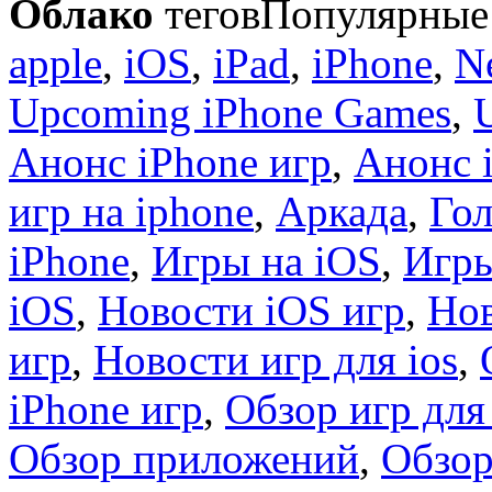
Облако
тегов
Популярные 
apple
,
iOS
,
iPad
,
iPhone
,
N
Upcoming iPhone Games
,
Анонс iPhone игр
,
Анонс 
игр на iphone
,
Аркада
,
Гол
iPhone
,
Игры на iOS
,
Игры
iOS
,
Новости iOS игр
,
Нов
игр
,
Новости игр для ios
,
iPhone игр
,
Обзор игр для
Обзор приложений
,
Обзор