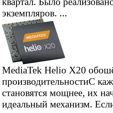
квартал. Было реализован
экземпляров. ...
MediaTek Helio X20 обошё
производительности
С ка
становятся мощнее, их на
идеальный механизм. Есл