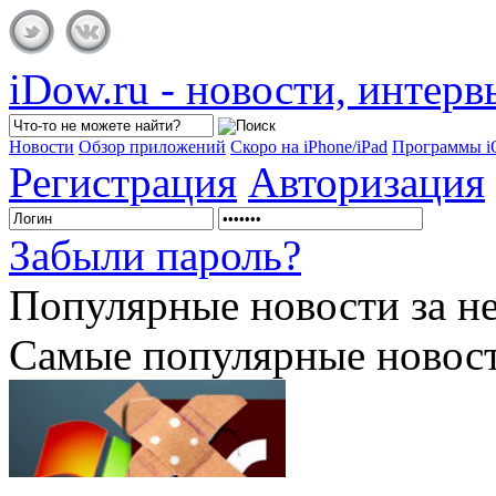
iDow.ru - новости, интер
Новости
Обзор приложений
Скоро на iPhone/iPad
Программы 
Регистрация
Авторизация
Забыли пароль?
Популярные
новости за н
Самые популярные новост