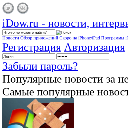
iDow.ru - новости, интер
Новости
Обзор приложений
Скоро на iPhone/iPad
Программы 
Регистрация
Авторизация
Забыли пароль?
Популярные
новости за н
Самые популярные новост