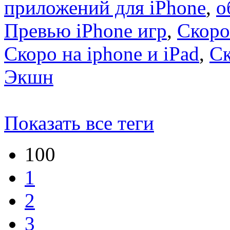
приложений для iPhone
,
о
Превью iPhone игр
,
Скоро
Скоро на iphone и iPad
,
С
Экшн
Показать все теги
100
1
2
3