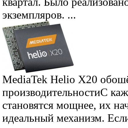
квартал. Было реализован
экземпляров. ...
MediaTek Helio X20 обошё
производительности
С ка
становятся мощнее, их на
идеальный механизм. Есл