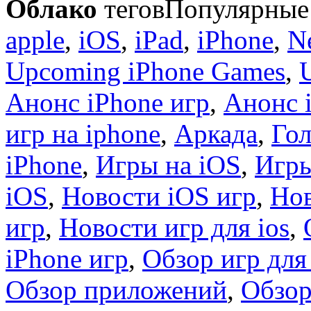
Облако
тегов
Популярные 
apple
,
iOS
,
iPad
,
iPhone
,
N
Upcoming iPhone Games
,
Анонс iPhone игр
,
Анонс 
игр на iphone
,
Аркада
,
Гол
iPhone
,
Игры на iOS
,
Игры
iOS
,
Новости iOS игр
,
Нов
игр
,
Новости игр для ios
,
iPhone игр
,
Обзор игр для
Обзор приложений
,
Обзор