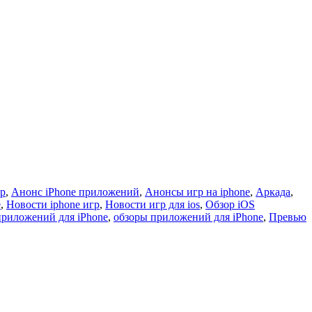
гр
,
Анонс iPhone приложений
,
Анонсы игр на iphone
,
Аркада
,
e
,
Новости iphone игр
,
Новости игр для ios
,
Обзор iOS
приложений для iPhone
,
обзоры приложений для iPhone
,
Превью