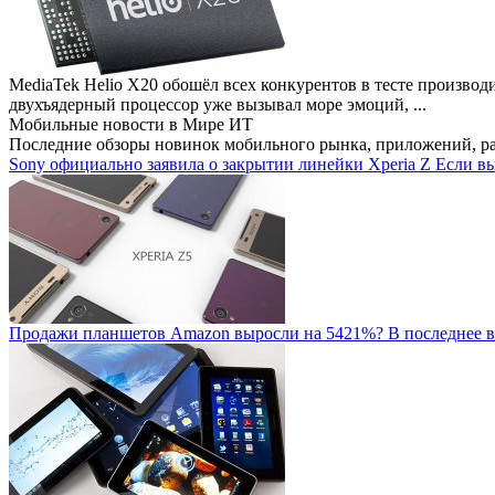
MediaTek Helio X20 обошёл всех конкурентов в тесте производ
двухъядерный процессор уже вызывал море эмоций, ...
Мобильные новости
в Мире ИТ
Последние обзоры новинок мобильного рынка, приложений, р
Sony официально заявила о закрытии линейки Xperia Z
Если вы
Продажи планшетов Amazon выросли на 5421%?
В последнее в