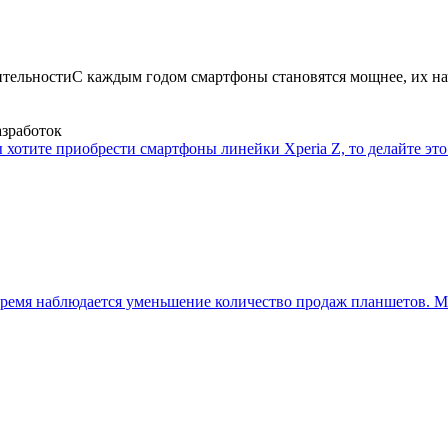
ительности
С каждым годом смартфоны становятся мощнее, их на
азработок
 хотите приобрести смартфоны линейки Xperia Z, то делайте это 
ремя наблюдается уменьшение количество продаж планшетов. Мн