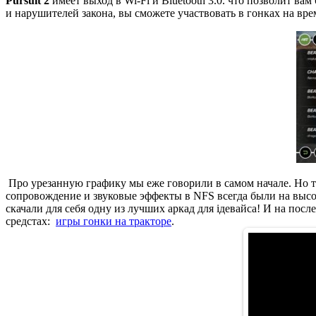
Pursuit 2
имеет выход в Wi-Fi и Bluetooth 3.0. что позволит ва
и нарушителей закона, вы сможете участвовать в гонках на вр
Про урезанную графику мы еже говорили в самом начале. Но тут
сопровождение и звуковые эффекты в NFS всегда были на высот
скачали для себя одну из лучших аркад для iдевайса! И на по
средстах:
игры гонки на тракторе
.