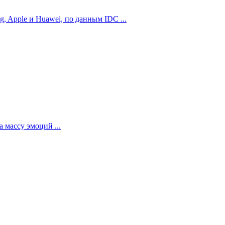
 Apple и Huawei, по данным IDC ...
 массу эмоций ...