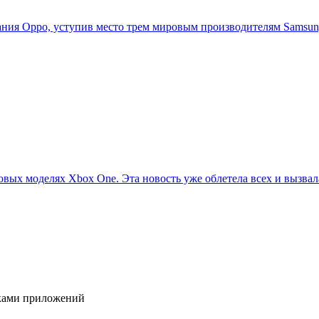
ия Oppo, уступив место трем мировым производителям Samsung,
овых моделях Xbox One. Эта новость уже облетела всех и вызвала
иками приложений