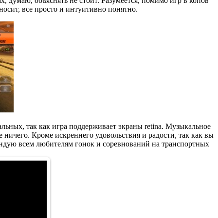
х, думаю, объяснять не стоит. Разумеется, помимо игр в копов
носит, все просто и интуитивно понятно.
альных, так как игра поддерживает экраны retina. Музыкальное
ничего. Кроме искреннего удовольствия и радости, так как вы
омендую всем любителям гонок и соревнований на транспортных