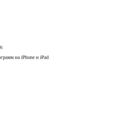
яц
грамм на iPhone и iPad