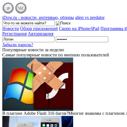
iDow.ru - новости, интервью, обзоры
alien vs predator
Новости
Обзор приложений
Скоро на iPhone/iPad
Программы 
Регистрация
Авторизация
Забыли пароль?
Популярные
новости за неделю
Самые популярные новости по мнению пользователей
В плагине Adobe Flash 316 багов?
Многие знакомы с плагином Ad