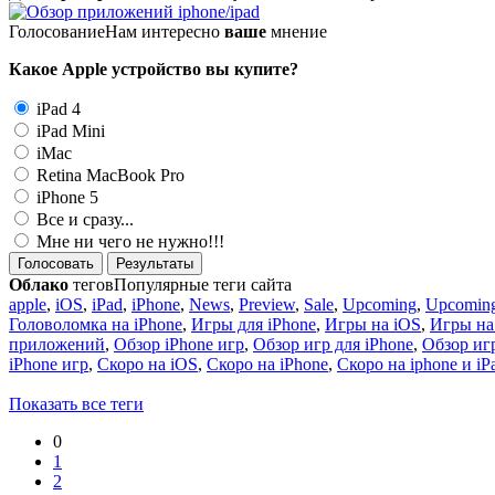
Голосование
Нам интересно
ваше
мнение
Какое Apple устройство вы купите?
iPad 4
iPad Mini
iMac
Retina MacBook Pro
iPhone 5
Все и сразу...
Мне ни чего не нужно!!!
Голосовать
Результаты
Облако
тегов
Популярные теги сайта
apple
,
iOS
,
iPad
,
iPhone
,
News
,
Preview
,
Sale
,
Upcoming
,
Upcoming
Головоломка на iPhone
,
Игры для iPhone
,
Игры на iOS
,
Игры на
приложений
,
Обзор iPhone игр
,
Обзор игр для iPhone
,
Обзор игр
iPhone игр
,
Скоро на iOS
,
Скоро на iPhone
,
Скоро на iphone и iP
Показать все теги
0
1
2