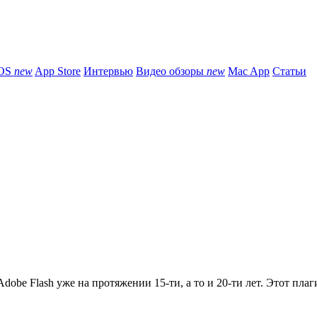
iOS
new
App Store
Интервью
Видео обзоры
new
Mac App
Статьи
obe Flash уже на протяжении 15-ти, а то и 20-ти лет. Этот плаги