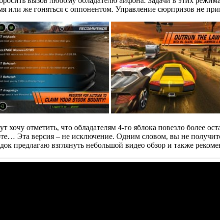
м бросить вызов любому обладателю айфона. Задачи в этих режима
емя или же гоняться с оппонентом. Управление сюрпризов не при
 хочу отметить, что обладателям 4-го яблока повезло более ост
е… Эта версия – не исключение. Одним словом, вы не получите 
следок предлагаю взглянуть небольшой видео обзор и также рек