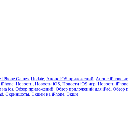
 iPhone Games
,
Update
,
Анонс iOS приложений
,
Анонс iPhone и
 iPhone
,
Новости
,
Новости iOS
,
Новости iOS игр
,
Новости iPhon
 на ios
,
Обзор приложений
,
Обзор приложений для iPad
,
Обзор 
ad
,
Скриншоты
,
Экшен на iPhone
,
Экшн