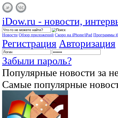
iDow.ru - новости, интер
Новости
Обзор приложений
Скоро на iPhone/iPad
Программы 
Регистрация
Авторизация
Забыли пароль?
Популярные
новости за н
Самые популярные новост