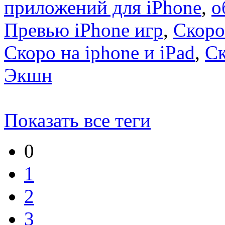
приложений для iPhone
,
о
Превью iPhone игр
,
Скоро
Скоро на iphone и iPad
,
С
Экшн
Показать все теги
0
1
2
3