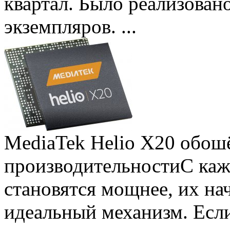
квартал. Было реализован
экземпляров. ...
MediaTek Helio X20 обошё
производительности
С ка
становятся мощнее, их на
идеальный механизм. Есл