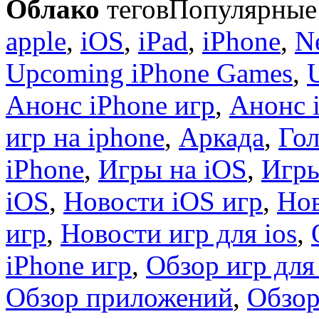
Облако
тегов
Популярные 
apple
,
iOS
,
iPad
,
iPhone
,
N
Upcoming iPhone Games
,
Анонс iPhone игр
,
Анонс 
игр на iphone
,
Аркада
,
Гол
iPhone
,
Игры на iOS
,
Игры
iOS
,
Новости iOS игр
,
Нов
игр
,
Новости игр для ios
,
iPhone игр
,
Обзор игр для
Обзор приложений
,
Обзор