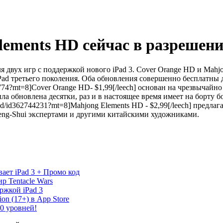
lements HD сейчас в разрешени
я двух игр с поддержкой нового iPad 3. Cover Orange HD и Mah
ad третьего поколения. Оба обновления совершенно бесплатны д
7731774?mt=8]Cover Orange HD- $1,99[/leech] основан на чрезвыча
ла обновлена десятки, раз и в настоящее время имеет на борту б
-hd/id362744231?mt=8]Mahjong Elements HD - $2,99[/leech] предла
eng-Shui экспертами и другими китайскими художниками.
т iPad 3 + Промо код
р Tentacle Wars
ержкой iPad 3
on (17+) в App Store
40 уровней!