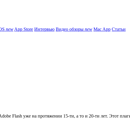
iOS
new
App Store
Интервью
Видео обзоры
new
Mac App
Статьи
obe Flash уже на протяжении 15-ти, а то и 20-ти лет. Этот плаги