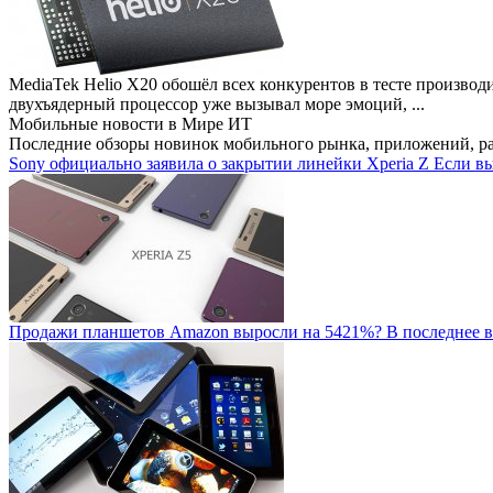
MediaTek Helio X20 обошёл всех конкурентов в тесте производ
двухъядерный процессор уже вызывал море эмоций, ...
Мобильные новости
в Мире ИТ
Последние обзоры новинок мобильного рынка, приложений, р
Sony официально заявила о закрытии линейки Xperia Z
Если вы
Продажи планшетов Amazon выросли на 5421%?
В последнее в