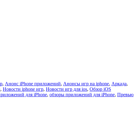
гр
,
Анонс iPhone приложений
,
Анонсы игр на iphone
,
Аркада
,
e
,
Новости iphone игр
,
Новости игр для ios
,
Обзор iOS
приложений для iPhone
,
обзоры приложений для iPhone
,
Превью