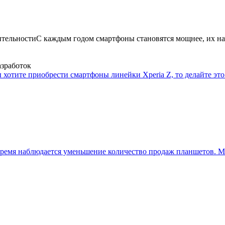
ительности
С каждым годом смартфоны становятся мощнее, их на
азработок
 хотите приобрести смартфоны линейки Xperia Z, то делайте это 
ремя наблюдается уменьшение количество продаж планшетов. Мн