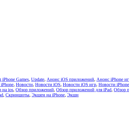
 iPhone Games
,
Update
,
Анонс iOS приложений
,
Анонс iPhone и
 iPhone
,
Новости
,
Новости iOS
,
Новости iOS игр
,
Новости iPhon
 на ios
,
Обзор приложений
,
Обзор приложений для iPad
,
Обзор 
ad
,
Скриншоты
,
Экшен на iPhone
,
Экшн