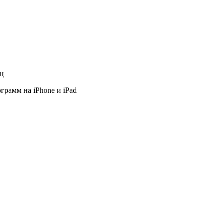
яц
грамм на iPhone и iPad