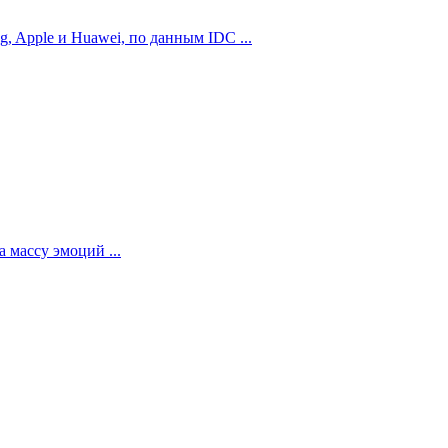
 Apple и Huawei, по данным IDC ...
 массу эмоций ...