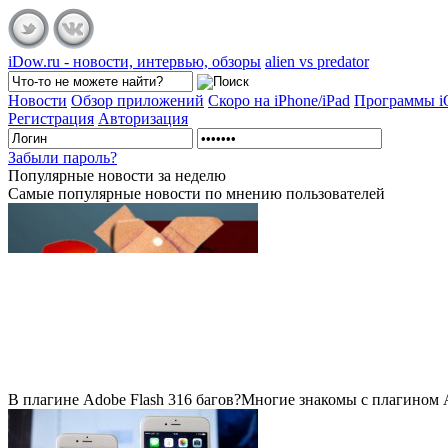
iDow.ru - новости, интервью, обзоры
alien vs predator
Новости
Обзор приложений
Скоро на iPhone/iPad
Программы 
Регистрация
Авторизация
Забыли пароль?
Популярные
новости за неделю
Самые популярные новости по мнению пользователей
В плагине Adobe Flash 316 багов?
Многие знакомы с плагином Ad