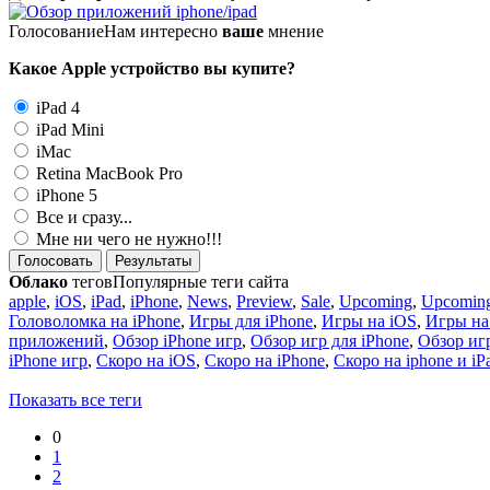
Голосование
Нам интересно
ваше
мнение
Какое Apple устройство вы купите?
iPad 4
iPad Mini
iMac
Retina MacBook Pro
iPhone 5
Все и сразу...
Мне ни чего не нужно!!!
Голосовать
Результаты
Облако
тегов
Популярные теги сайта
apple
,
iOS
,
iPad
,
iPhone
,
News
,
Preview
,
Sale
,
Upcoming
,
Upcoming
Головоломка на iPhone
,
Игры для iPhone
,
Игры на iOS
,
Игры на
приложений
,
Обзор iPhone игр
,
Обзор игр для iPhone
,
Обзор игр
iPhone игр
,
Скоро на iOS
,
Скоро на iPhone
,
Скоро на iphone и iP
Показать все теги
0
1
2