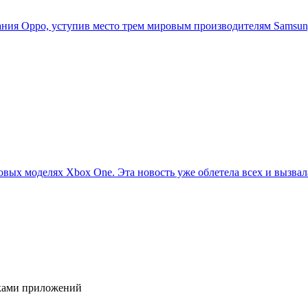
ия Oppo, уступив место трем мировым производителям Samsung,
овых моделях Xbox One. Эта новость уже облетела всех и вызвала
иками приложений