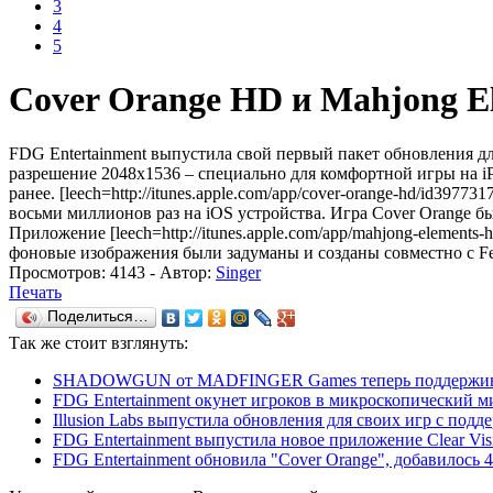
3
4
5
Cover Orange HD и Mahjong E
FDG Entertainment выпустила свой первый пакет обновления дл
разрешение 2048x1536 – специально для комфортной игры на iP
ранее. [leech=http://itunes.apple.com/app/cover-orange-hd/id39
восьми миллионов раз на iOS устройства. Игра Cover Orange бы
Приложение [leech=http://itunes.apple.com/app/mahjong-elements
фоновые изображения были задуманы и созданы совместно с F
Просмотров:
4143
- Автор:
Singer
Печать
Поделиться…
Так же
стоит взглянуть:
SHADOWGUN от MADFINGER Games теперь поддерживае
FDG Entertainment окунет игроков в микроскопический ми
Illusion Labs выпустила обновления для своих игр с подд
FDG Entertainment выпустила новое приложение Clear Visi
FDG Entertainment обновила "Cover Orange", добавилось 