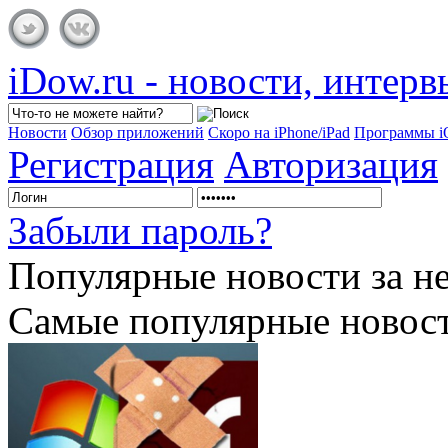
iDow.ru - новости, интер
Новости
Обзор приложений
Скоро на iPhone/iPad
Программы 
Регистрация
Авторизация
Забыли пароль?
Популярные
новости за н
Самые популярные новост