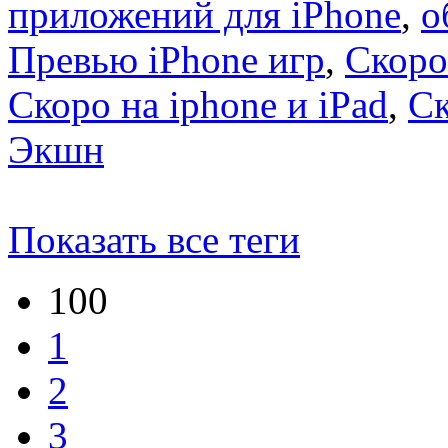
приложений для iPhone
,
о
Превью iPhone игр
,
Скоро
Скоро на iphone и iPad
,
С
Экшн
Показать все теги
100
1
2
3