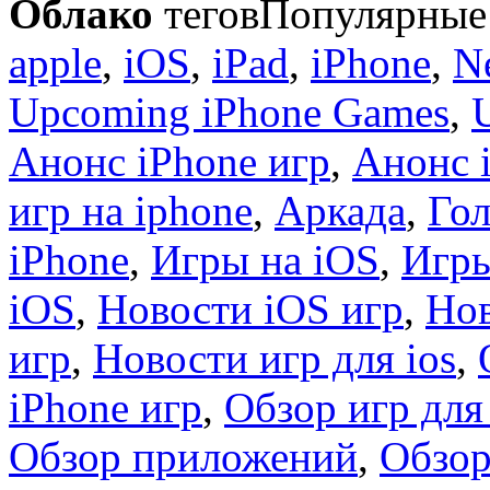
Облако
тегов
Популярные 
apple
,
iOS
,
iPad
,
iPhone
,
N
Upcoming iPhone Games
,
Анонс iPhone игр
,
Анонс 
игр на iphone
,
Аркада
,
Гол
iPhone
,
Игры на iOS
,
Игры
iOS
,
Новости iOS игр
,
Нов
игр
,
Новости игр для ios
,
iPhone игр
,
Обзор игр для
Обзор приложений
,
Обзор