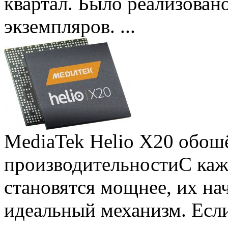
квартал. Было реализован
экземпляров. ...
MediaTek Helio X20 обошё
производительности
С ка
становятся мощнее, их на
идеальный механизм. Есл