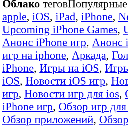
Облако
тегов
Популярные 
apple
,
iOS
,
iPad
,
iPhone
,
N
Upcoming iPhone Games
,
Анонс iPhone игр
,
Анонс 
игр на iphone
,
Аркада
,
Гол
iPhone
,
Игры на iOS
,
Игры
iOS
,
Новости iOS игр
,
Нов
игр
,
Новости игр для ios
,
iPhone игр
,
Обзор игр для
Обзор приложений
,
Обзор