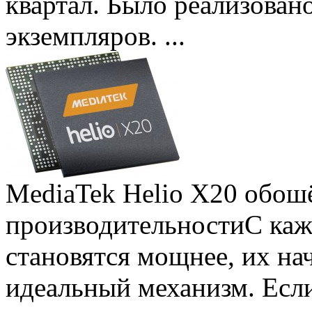
квартал. Было реализован
экземпляров. ...
MediaTek Helio X20 обошё
производительности
С ка
становятся мощнее, их на
идеальный механизм. Есл