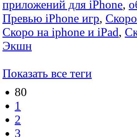
приложений для iPhone
,
о
Превью iPhone игр
,
Скоро
Скоро на iphone и iPad
,
С
Экшн
Показать все теги
80
1
2
3