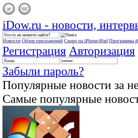
iDow.ru - новости, интер
Новости
Обзор приложений
Скоро на iPhone/iPad
Программы 
Регистрация
Авторизация
Забыли пароль?
Популярные
новости за н
Самые популярные новост