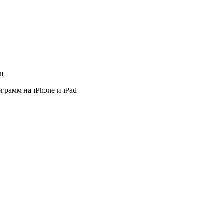
яц
грамм на iPhone и iPad