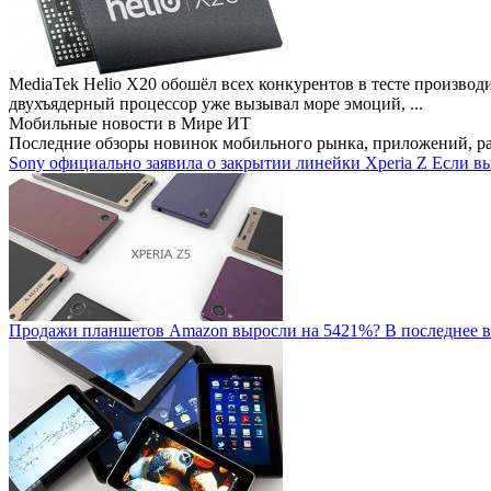
MediaTek Helio X20 обошёл всех конкурентов в тесте производ
двухъядерный процессор уже вызывал море эмоций, ...
Мобильные новости
в Мире ИТ
Последние обзоры новинок мобильного рынка, приложений, р
Sony официально заявила о закрытии линейки Xperia Z
Если вы
Продажи планшетов Amazon выросли на 5421%?
В последнее в