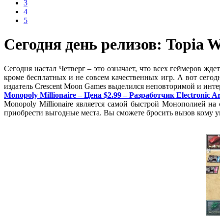
3
4
5
Сегодня день релизов: Topia Wo
Сегодня настал Четверг – это означает, что всех геймеров жде
кроме бесплатных и не совсем качественных игр. А вот сегодн
издатель Crescent Moon Games выделился неповторимой и интер
Monopoly Millionaire – Цена $2.99 – Разработчик Electronic Ar
Monopoly Millionaire является самой быстрой Монополией на
приобрести выгодные места. Вы сможете бросить вызов кому уг