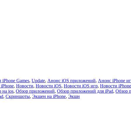
 iPhone Games
,
Update
,
Анонс iOS приложений
,
Анонс iPhone и
 iPhone
,
Новости
,
Новости iOS
,
Новости iOS игр
,
Новости iPhon
 на ios
,
Обзор приложений
,
Обзор приложений для iPad
,
Обзор 
ad
,
Скриншоты
,
Экшен на iPhone
,
Экшн