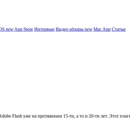
iOS
new
App Store
Интервью
Видео обзоры
new
Mac App
Статьи
obe Flash уже на протяжении 15-ти, а то и 20-ти лет. Этот плаги