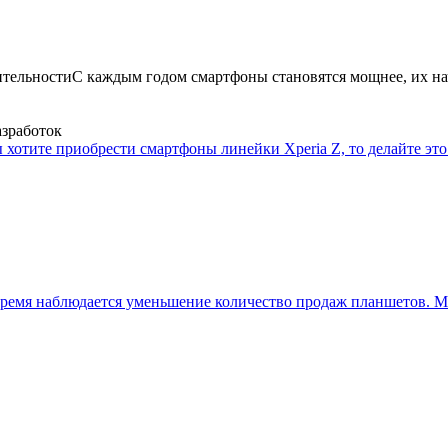
ительности
С каждым годом смартфоны становятся мощнее, их на
азработок
 хотите приобрести смартфоны линейки Xperia Z, то делайте это 
ремя наблюдается уменьшение количество продаж планшетов. Мн