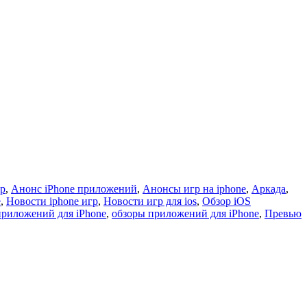
гр
,
Анонс iPhone приложений
,
Анонсы игр на iphone
,
Аркада
,
e
,
Новости iphone игр
,
Новости игр для ios
,
Обзор iOS
приложений для iPhone
,
обзоры приложений для iPhone
,
Превью