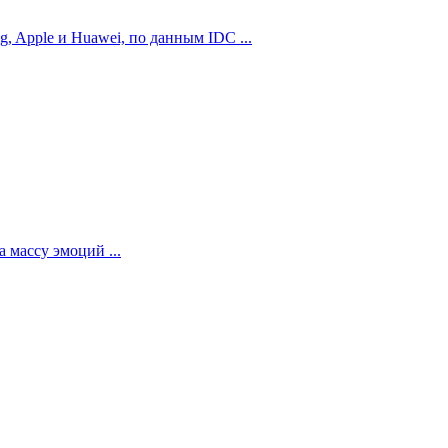
 Apple и Huawei, по данным IDC ...
 массу эмоций ...