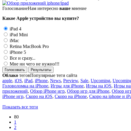
Голосование
Нам интересно
ваше
мнение
Какое Apple устройство вы купите?
iPad 4
iPad Mini
iMac
Retina MacBook Pro
iPhone 5
Все и сразу...
Мне ни чего не нужно!!!
Голосовать
Результаты
Облако
тегов
Популярные теги сайта
apple
,
iOS
,
iPad
,
iPhone
,
News
,
Preview
,
Sale
,
Upcoming
,
Upcoming
Головоломка на iPhone
,
Игры для iPhone
,
Игры на iOS
,
Игры на
приложений
,
Обзор iPhone игр
,
Обзор игр для iPhone
,
Обзор игр
iPhone игр
,
Скоро на iOS
,
Скоро на iPhone
,
Скоро на iphone и iP
Показать все теги
80
1
2