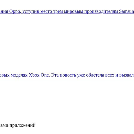
ия Oppo, уступив место трем мировым производителям Samsung,
овых моделях Xbox One. Эта новость уже облетела всех и вызвала
иками приложений