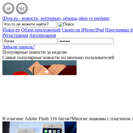
iDow.ru - новости, интервью, обзоры
alien vs predator
Новости
Обзор приложений
Скоро на iPhone/iPad
Программы 
Регистрация
Авторизация
Забыли пароль?
Популярные
новости за неделю
Самые популярные новости по мнению пользователей
В плагине Adobe Flash 316 багов?
Многие знакомы с плагином Ad