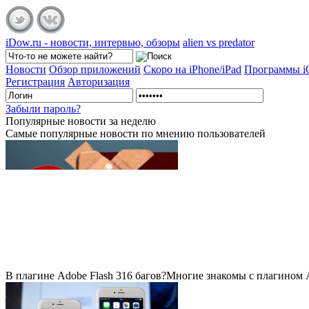
iDow.ru - новости, интервью, обзоры
alien vs predator
Новости
Обзор приложений
Скоро на iPhone/iPad
Программы 
Регистрация
Авторизация
Забыли пароль?
Популярные
новости за неделю
Самые популярные новости по мнению пользователей
В плагине Adobe Flash 316 багов?
Многие знакомы с плагином Ad