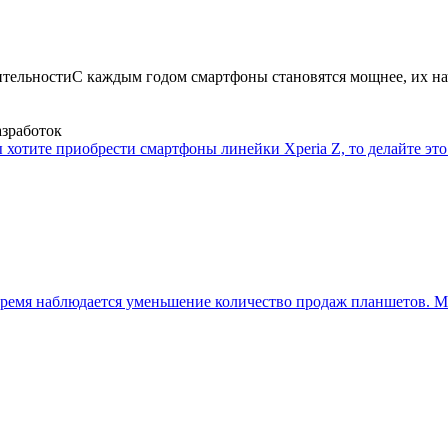
ительности
С каждым годом смартфоны становятся мощнее, их на
азработок
 хотите приобрести смартфоны линейки Xperia Z, то делайте это 
ремя наблюдается уменьшение количество продаж планшетов. Мн