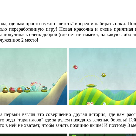
ада, где вам просто нужно "лететь" вперед и набирать очки. По
ью переработанную игру! Новая красочна и очень приятная гр
а получилась очень доброй (где нет ни намека, на какую либо а
луженное 2 место!
! На первый взгляд это совершенно другая история, где вам р
ого рода "тарантасов" где за рулем находятся зеленые боровы! Г
то в ней не хватает, чтобы занять позицию выше! И поэтому 3 ме