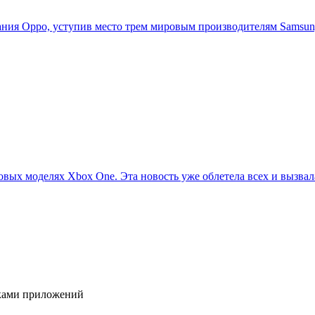
ия Oppo, уступив место трем мировым производителям Samsung,
овых моделях Xbox One. Эта новость уже облетела всех и вызвала
иками приложений