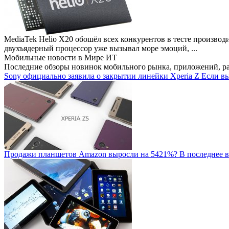
MediaTek Helio X20 обошёл всех конкурентов в тесте производ
двухъядерный процессор уже вызывал море эмоций, ...
Мобильные новости
в Мире ИТ
Последние обзоры новинок мобильного рынка, приложений, р
Sony официально заявила о закрытии линейки Xperia Z
Если вы
Продажи планшетов Amazon выросли на 5421%?
В последнее в