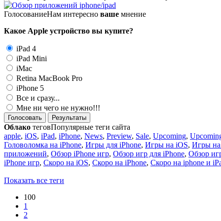
Голосование
Нам интересно
ваше
мнение
Какое Apple устройство вы купите?
iPad 4
iPad Mini
iMac
Retina MacBook Pro
iPhone 5
Все и сразу...
Мне ни чего не нужно!!!
Голосовать
Результаты
Облако
тегов
Популярные теги сайта
apple
,
iOS
,
iPad
,
iPhone
,
News
,
Preview
,
Sale
,
Upcoming
,
Upcoming
Головоломка на iPhone
,
Игры для iPhone
,
Игры на iOS
,
Игры на
приложений
,
Обзор iPhone игр
,
Обзор игр для iPhone
,
Обзор игр
iPhone игр
,
Скоро на iOS
,
Скоро на iPhone
,
Скоро на iphone и iP
Показать все теги
100
1
2