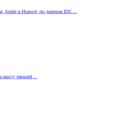
 Apple и Huawei, по данным IDC ...
 массу эмоций ...