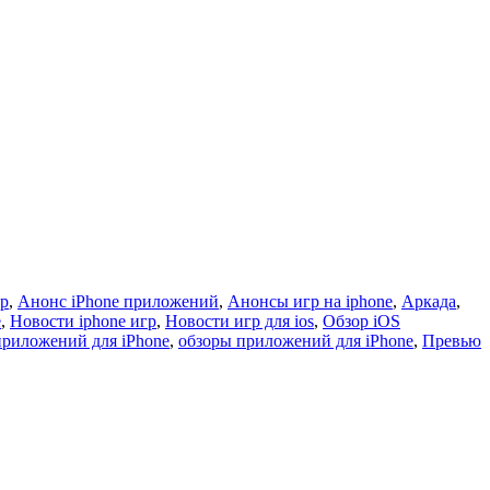
гр
,
Анонс iPhone приложений
,
Анонсы игр на iphone
,
Аркада
,
e
,
Новости iphone игр
,
Новости игр для ios
,
Обзор iOS
приложений для iPhone
,
обзоры приложений для iPhone
,
Превью