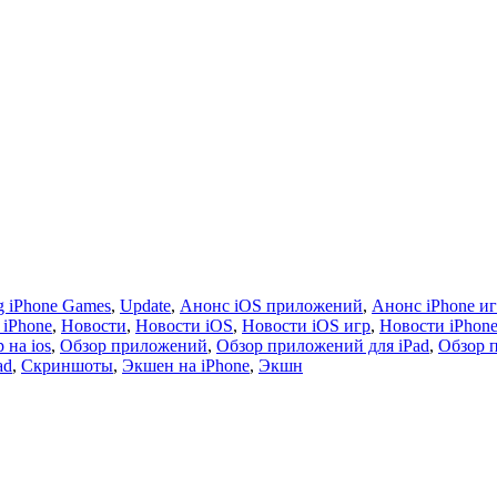
 iPhone Games
,
Update
,
Анонс iOS приложений
,
Анонс iPhone и
 iPhone
,
Новости
,
Новости iOS
,
Новости iOS игр
,
Новости iPhon
 на ios
,
Обзор приложений
,
Обзор приложений для iPad
,
Обзор 
ad
,
Скриншоты
,
Экшен на iPhone
,
Экшн