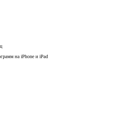
яц
грамм на iPhone и iPad