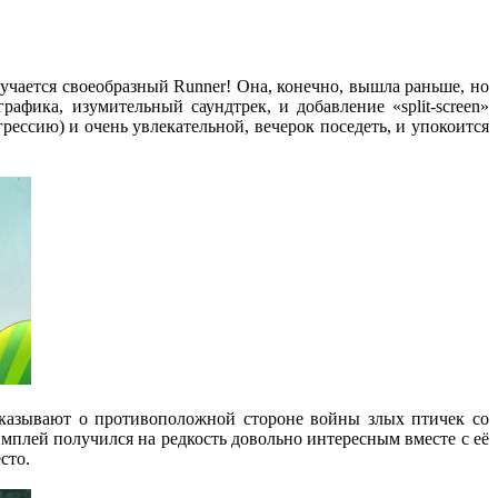
лучается своеобразный Runner! Она, конечно, вышла раньше, но
афика, изумительный саундтрек, и добавление «split-screen»
грессию) и очень увлекательной, вечерок поседеть, и упокоится
ассказывают о противоположной стороне войны злых птичек со
еймплей получился на редкость довольно интересным вместе с её
сто.