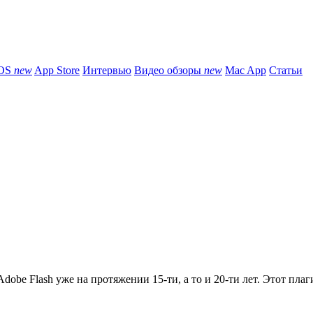
iOS
new
App Store
Интервью
Видео обзоры
new
Mac App
Статьи
obe Flash уже на протяжении 15-ти, а то и 20-ти лет. Этот плаги