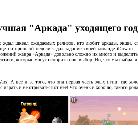
Лучшая "Аркада" уходящего год
ас ждал шквал ожидаемых релизов, кто любит аркады, экшн, сп
е на прошлой недели я дал задание своей команде iDow.ru – 
риложений жанра «Аркада» довольно сложно их много и выделить
ептики, которые могут оспорить наш выбор. Но, что мы выбрали
ars! А все и за того, что она первая часть злых птиц, где хо
с играть и не отрываться от нее! Что очень и хорошо, такого рода