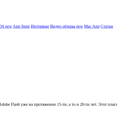
iOS
new
App Store
Интервью
Видео обзоры
new
Mac App
Статьи
obe Flash уже на протяжении 15-ти, а то и 20-ти лет. Этот плаги