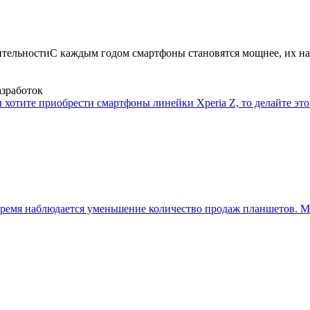
ительности
С каждым годом смартфоны становятся мощнее, их на
азработок
 хотите приобрести смартфоны линейки Xperia Z, то делайте это 
ремя наблюдается уменьшение количество продаж планшетов. Мн