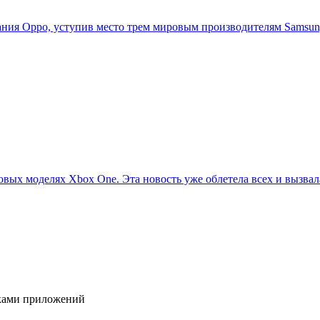
ия Oppo, уступив место трем мировым производителям Samsung,
овых моделях Xbox One. Эта новость уже облетела всех и вызвала
иками приложений