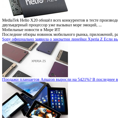
MediaTek Helio X20 обошёл всех конкурентов в тесте производ
двухъядерный процессор уже вызывал море эмоций, ...
Мобильные новости
в Мире ИТ
Последние обзоры новинок мобильного рынка, приложений, р
Sony официально заявила о закрытии линейки Xperia Z
Если вы
Продажи планшетов Amazon выросли на 5421%?
В последнее в