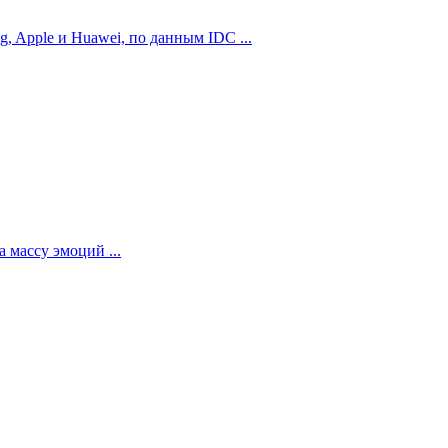
 Apple и Huawei, по данным IDC ...
 массу эмоций ...