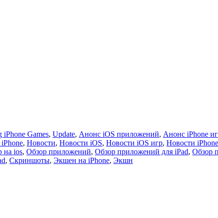
 iPhone Games
,
Update
,
Анонс iOS приложений
,
Анонс iPhone и
 iPhone
,
Новости
,
Новости iOS
,
Новости iOS игр
,
Новости iPhon
 на ios
,
Обзор приложений
,
Обзор приложений для iPad
,
Обзор 
ad
,
Скриншоты
,
Экшен на iPhone
,
Экшн