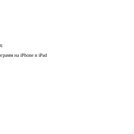
яц
грамм на iPhone и iPad