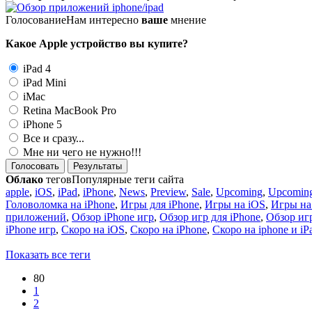
Голосование
Нам интересно
ваше
мнение
Какое Apple устройство вы купите?
iPad 4
iPad Mini
iMac
Retina MacBook Pro
iPhone 5
Все и сразу...
Мне ни чего не нужно!!!
Голосовать
Результаты
Облако
тегов
Популярные теги сайта
apple
,
iOS
,
iPad
,
iPhone
,
News
,
Preview
,
Sale
,
Upcoming
,
Upcoming
Головоломка на iPhone
,
Игры для iPhone
,
Игры на iOS
,
Игры на
приложений
,
Обзор iPhone игр
,
Обзор игр для iPhone
,
Обзор игр
iPhone игр
,
Скоро на iOS
,
Скоро на iPhone
,
Скоро на iphone и iP
Показать все теги
80
1
2