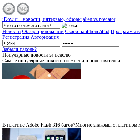
iDow.ru - новости, интервью, обзоры
alien vs predator
Новости
Обзор приложений
Скоро на iPhone/iPad
Программы 
Регистрация
Авторизация
Забыли пароль?
Популярные
новости за неделю
Самые популярные новости по мнению пользователей
В плагине Adobe Flash 316 багов?
Многие знакомы с плагином Ad