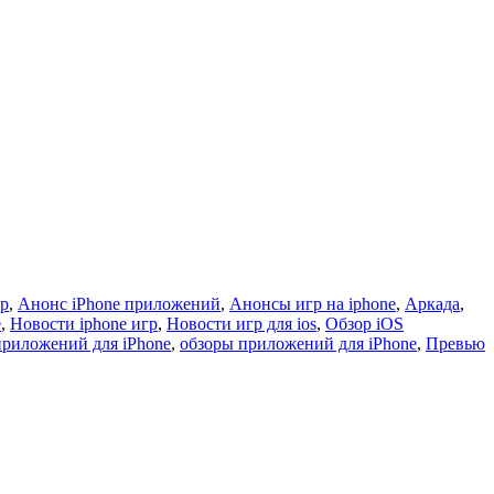
гр
,
Анонс iPhone приложений
,
Анонсы игр на iphone
,
Аркада
,
e
,
Новости iphone игр
,
Новости игр для ios
,
Обзор iOS
приложений для iPhone
,
обзоры приложений для iPhone
,
Превью