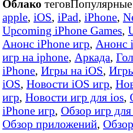
Облако
тегов
Популярные 
apple
,
iOS
,
iPad
,
iPhone
,
N
Upcoming iPhone Games
,
Анонс iPhone игр
,
Анонс 
игр на iphone
,
Аркада
,
Гол
iPhone
,
Игры на iOS
,
Игры
iOS
,
Новости iOS игр
,
Нов
игр
,
Новости игр для ios
,
iPhone игр
,
Обзор игр для
Обзор приложений
,
Обзор