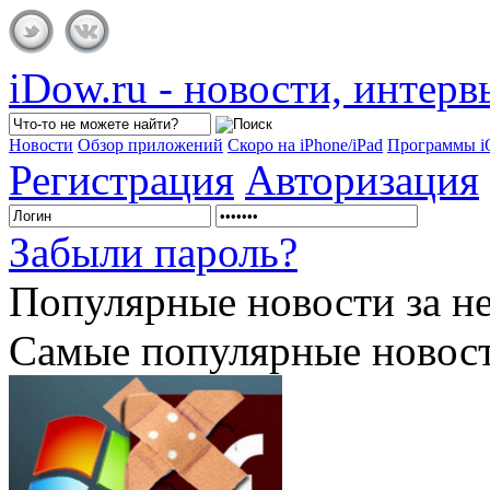
iDow.ru - новости, интер
Новости
Обзор приложений
Скоро на iPhone/iPad
Программы 
Регистрация
Авторизация
Забыли пароль?
Популярные
новости за н
Самые популярные новост