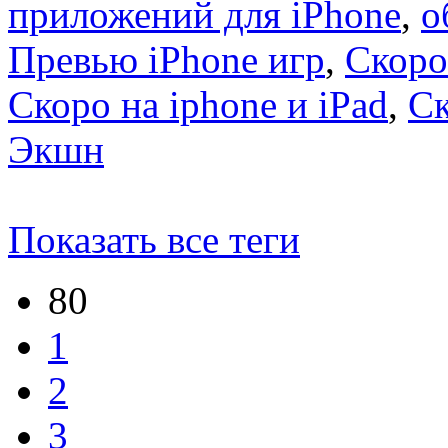
приложений для iPhone
,
о
Превью iPhone игр
,
Скоро
Скоро на iphone и iPad
,
С
Экшн
Показать все теги
80
1
2
3