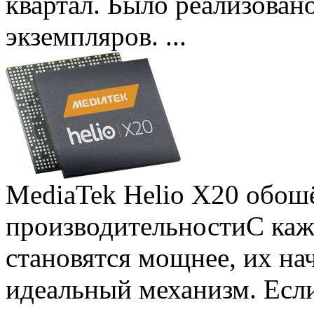
квартал. Было реализован
экземпляров. ...
MediaTek Helio X20 обошё
производительности
С ка
становятся мощнее, их на
идеальный механизм. Есл