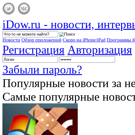
iDow.ru - новости, интер
Новости
Обзор приложений
Скоро на iPhone/iPad
Программы 
Регистрация
Авторизация
Забыли пароль?
Популярные
новости за н
Самые популярные новост