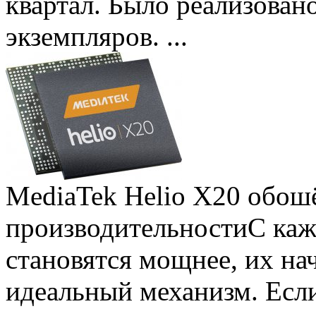
квартал. Было реализован
экземпляров. ...
MediaTek Helio X20 обошё
производительности
С ка
становятся мощнее, их на
идеальный механизм. Есл