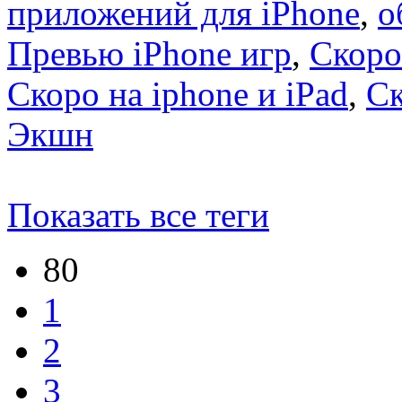
приложений для iPhone
,
о
Превью iPhone игр
,
Скоро
Скоро на iphone и iPad
,
С
Экшн
Показать все теги
80
1
2
3