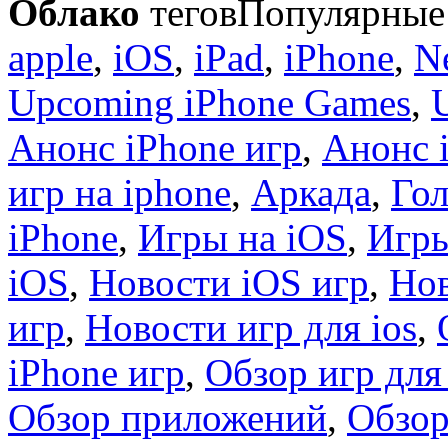
Облако
тегов
Популярные 
apple
,
iOS
,
iPad
,
iPhone
,
N
Upcoming iPhone Games
,
Анонс iPhone игр
,
Анонс 
игр на iphone
,
Аркада
,
Гол
iPhone
,
Игры на iOS
,
Игры
iOS
,
Новости iOS игр
,
Нов
игр
,
Новости игр для ios
,
iPhone игр
,
Обзор игр для
Обзор приложений
,
Обзор