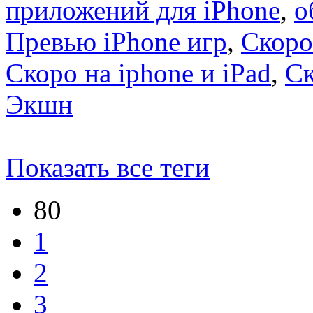
приложений для iPhone
,
о
Превью iPhone игр
,
Скоро
Скоро на iphone и iPad
,
С
Экшн
Показать все теги
80
1
2
3