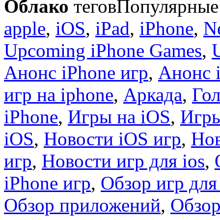
Облако
тегов
Популярные 
apple
,
iOS
,
iPad
,
iPhone
,
N
Upcoming iPhone Games
,
Анонс iPhone игр
,
Анонс 
игр на iphone
,
Аркада
,
Гол
iPhone
,
Игры на iOS
,
Игры
iOS
,
Новости iOS игр
,
Нов
игр
,
Новости игр для ios
,
iPhone игр
,
Обзор игр для
Обзор приложений
,
Обзор