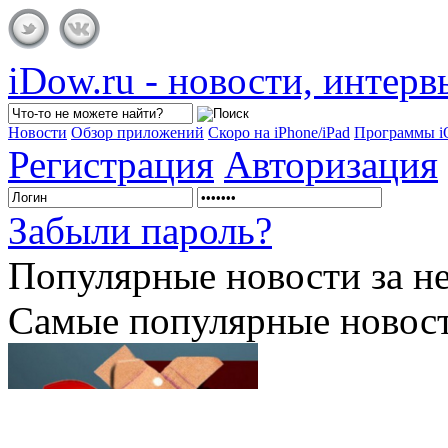
iDow.ru - новости, интер
Новости
Обзор приложений
Скоро на iPhone/iPad
Программы 
Регистрация
Авторизация
Забыли пароль?
Популярные
новости за н
Самые популярные новост