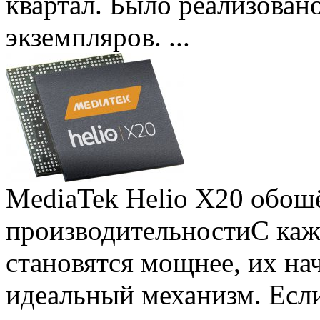
квартал. Было реализован
экземпляров. ...
MediaTek Helio X20 обошё
производительности
С ка
становятся мощнее, их на
идеальный механизм. Есл