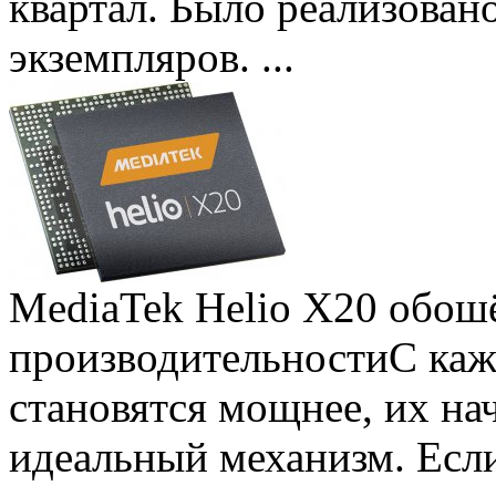
квартал. Было реализован
экземпляров. ...
MediaTek Helio X20 обошё
производительности
С ка
становятся мощнее, их на
идеальный механизм. Есл