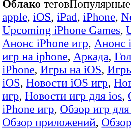
Облако
тегов
Популярные 
apple
,
iOS
,
iPad
,
iPhone
,
N
Upcoming iPhone Games
,
Анонс iPhone игр
,
Анонс 
игр на iphone
,
Аркада
,
Гол
iPhone
,
Игры на iOS
,
Игры
iOS
,
Новости iOS игр
,
Нов
игр
,
Новости игр для ios
,
iPhone игр
,
Обзор игр для
Обзор приложений
,
Обзор