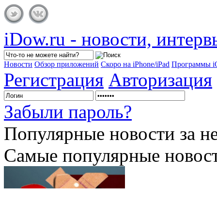
iDow.ru - новости, интер
Новости
Обзор приложений
Скоро на iPhone/iPad
Программы 
Регистрация
Авторизация
Забыли пароль?
Популярные
новости за н
Самые популярные новост