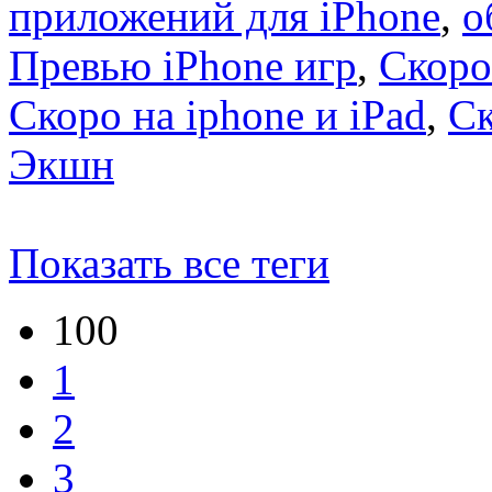
приложений для iPhone
,
о
Превью iPhone игр
,
Скоро
Скоро на iphone и iPad
,
С
Экшн
Показать все теги
100
1
2
3