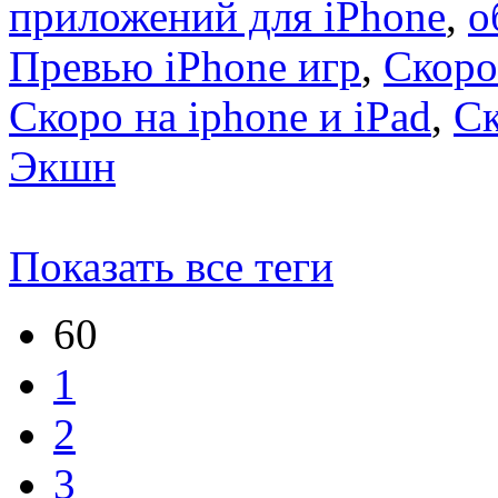
приложений для iPhone
,
о
Превью iPhone игр
,
Скоро
Скоро на iphone и iPad
,
С
Экшн
Показать все теги
60
1
2
3