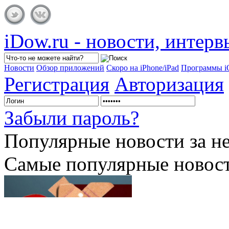
iDow.ru - новости, интер
Новости
Обзор приложений
Скоро на iPhone/iPad
Программы 
Регистрация
Авторизация
Забыли пароль?
Популярные
новости за н
Самые популярные новост