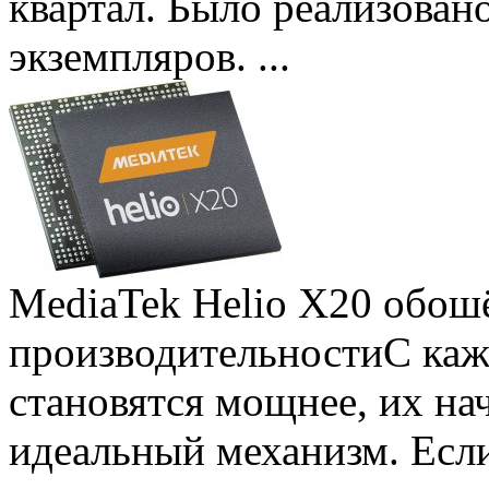
квартал. Было реализован
экземпляров. ...
MediaTek Helio X20 обошё
производительности
С ка
становятся мощнее, их на
идеальный механизм. Есл