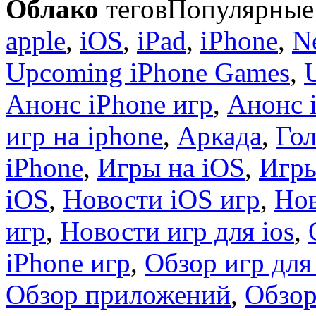
Облако
тегов
Популярные 
apple
,
iOS
,
iPad
,
iPhone
,
N
Upcoming iPhone Games
,
Анонс iPhone игр
,
Анонс 
игр на iphone
,
Аркада
,
Гол
iPhone
,
Игры на iOS
,
Игры
iOS
,
Новости iOS игр
,
Нов
игр
,
Новости игр для ios
,
iPhone игр
,
Обзор игр для
Обзор приложений
,
Обзор