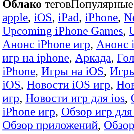
Облако
тегов
Популярные 
apple
,
iOS
,
iPad
,
iPhone
,
N
Upcoming iPhone Games
,
Анонс iPhone игр
,
Анонс 
игр на iphone
,
Аркада
,
Гол
iPhone
,
Игры на iOS
,
Игры
iOS
,
Новости iOS игр
,
Нов
игр
,
Новости игр для ios
,
iPhone игр
,
Обзор игр для
Обзор приложений
,
Обзор