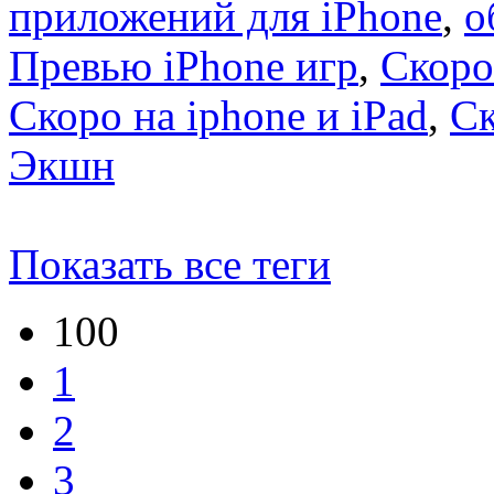
приложений для iPhone
,
о
Превью iPhone игр
,
Скоро
Скоро на iphone и iPad
,
С
Экшн
Показать все теги
100
1
2
3