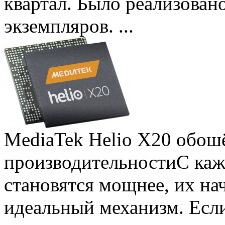
квартал. Было реализован
экземпляров. ...
MediaTek Helio X20 обошё
производительности
С ка
становятся мощнее, их на
идеальный механизм. Есл