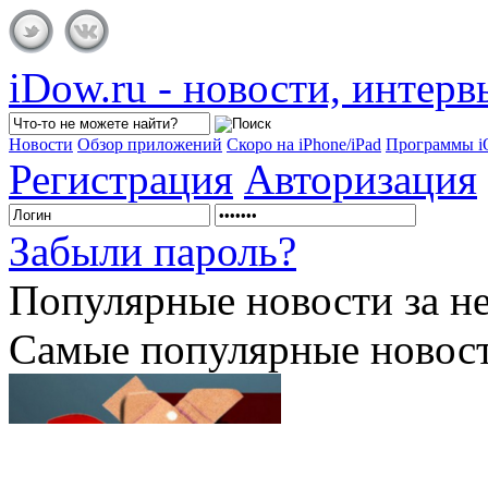
iDow.ru - новости, интер
Новости
Обзор приложений
Скоро на iPhone/iPad
Программы 
Регистрация
Авторизация
Забыли пароль?
Популярные
новости за н
Самые популярные новост