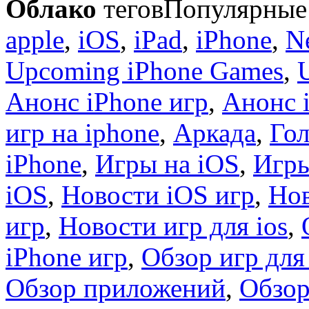
Облако
тегов
Популярные 
apple
,
iOS
,
iPad
,
iPhone
,
N
Upcoming iPhone Games
,
Анонс iPhone игр
,
Анонс 
игр на iphone
,
Аркада
,
Гол
iPhone
,
Игры на iOS
,
Игры
iOS
,
Новости iOS игр
,
Нов
игр
,
Новости игр для ios
,
iPhone игр
,
Обзор игр для
Обзор приложений
,
Обзор