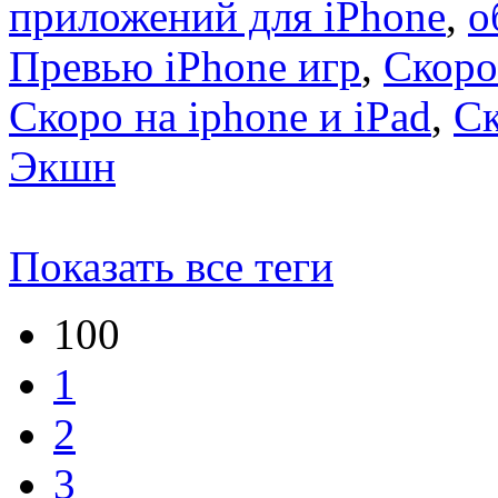
приложений для iPhone
,
о
Превью iPhone игр
,
Скоро
Скоро на iphone и iPad
,
С
Экшн
Показать все теги
100
1
2
3