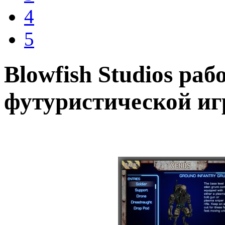
4
5
Blowfish Studios раб
футуристической игр