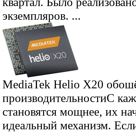
квартал. Было реализован
экземпляров. ...
MediaTek Helio X20 обошё
производительности
С ка
становятся мощнее, их на
идеальный механизм. Есл