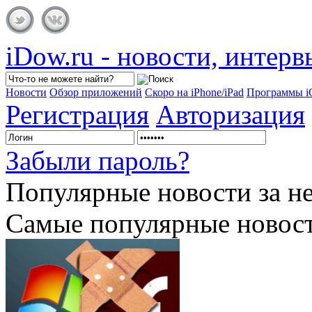
iDow.ru - новости, интер
Новости
Обзор приложений
Скоро на iPhone/iPad
Программы 
Регистрация
Авторизация
Забыли пароль?
Популярные
новости за н
Самые популярные новост