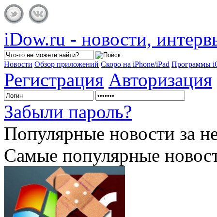
iDow.ru - новости, интер
Новости
Обзор приложений
Скоро на iPhone/iPad
Программы 
Регистрация
Авторизация
Забыли пароль?
Популярные
новости за н
Самые популярные новост