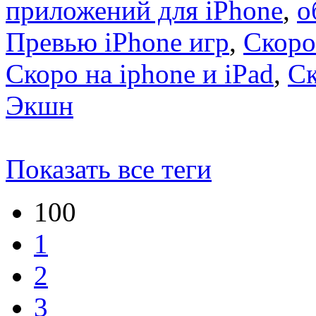
приложений для iPhone
,
о
Превью iPhone игр
,
Скоро
Скоро на iphone и iPad
,
С
Экшн
Показать все теги
100
1
2
3