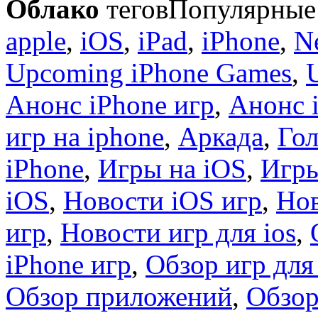
Облако
тегов
Популярные 
apple
,
iOS
,
iPad
,
iPhone
,
N
Upcoming iPhone Games
,
Анонс iPhone игр
,
Анонс 
игр на iphone
,
Аркада
,
Гол
iPhone
,
Игры на iOS
,
Игры
iOS
,
Новости iOS игр
,
Нов
игр
,
Новости игр для ios
,
iPhone игр
,
Обзор игр для
Обзор приложений
,
Обзор