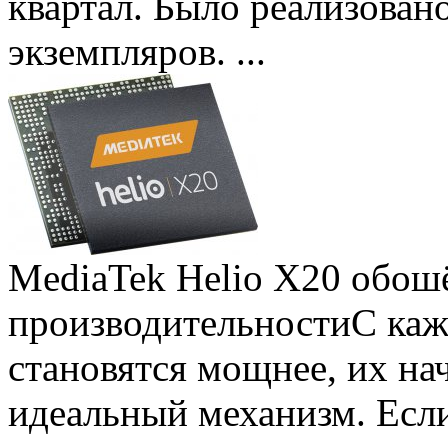
квартал. Было реализован
экземпляров. ...
MediaTek Helio X20 обошё
производительности
С ка
становятся мощнее, их на
идеальный механизм. Есл