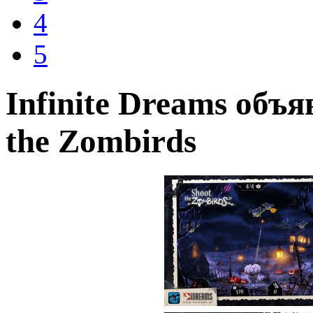
4
5
Infinite Dreams объ
the Zombirds