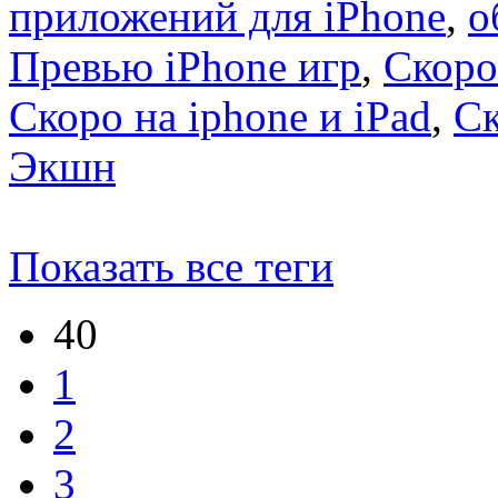
приложений для iPhone
,
о
Превью iPhone игр
,
Скоро
Скоро на iphone и iPad
,
С
Экшн
Показать все теги
40
1
2
3