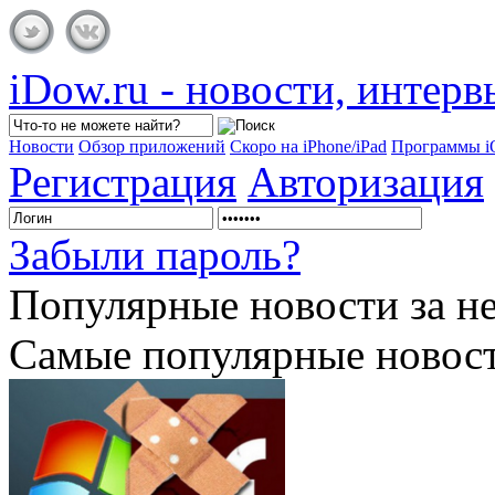
iDow.ru - новости, интер
Новости
Обзор приложений
Скоро на iPhone/iPad
Программы 
Регистрация
Авторизация
Забыли пароль?
Популярные
новости за н
Самые популярные новост