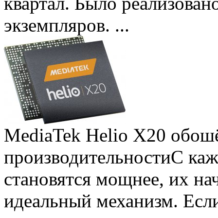
квартал. Было реализован
экземпляров. ...
MediaTek Helio X20 обошё
производительности
С ка
становятся мощнее, их на
идеальный механизм. Есл