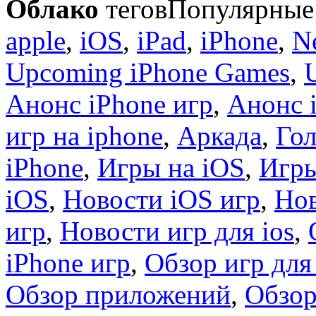
Облако
тегов
Популярные 
apple
,
iOS
,
iPad
,
iPhone
,
N
Upcoming iPhone Games
,
Анонс iPhone игр
,
Анонс 
игр на iphone
,
Аркада
,
Гол
iPhone
,
Игры на iOS
,
Игры
iOS
,
Новости iOS игр
,
Нов
игр
,
Новости игр для ios
,
iPhone игр
,
Обзор игр для
Обзор приложений
,
Обзор