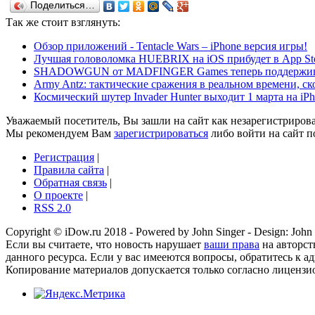
Поделиться…
Так же
стоит взглянуть:
Обзор приложений - Tentacle Wars – iPhone версия игры!
Лучшая головоломка HUEBRIX на iOS прибудет в App Stor
SHADOWGUN от MADFINGER Games теперь поддерживае
Army Antz: тактические сражения в реальном времени, ск
Космический шутер Invader Hunter выходит 1 марта на iPh
Уважаемый посетитель, Вы зашли на сайт как незарегистриров
Мы рекомендуем Вам
зарегистрироваться
либо войти на сайт п
Регистрация
|
Правила сайта
|
Обратная связь
|
О проекте
|
RSS 2.0
Copyright © iDow.ru 2018 - Powered by John Singer - Design: John 
Если вы считаете, что новость нарушает
ваши права
на авторст
данного ресурса. Если у вас имееются вопросы, обратитесь к ад
Копирование материалов допускается только согласно лиценз