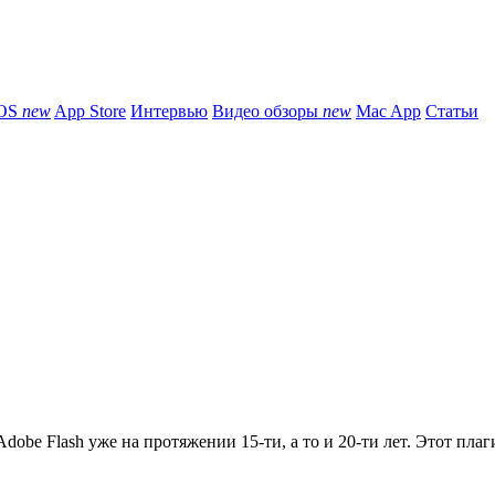
iOS
new
App Store
Интервью
Видео обзоры
new
Mac App
Статьи
obe Flash уже на протяжении 15-ти, а то и 20-ти лет. Этот плаги