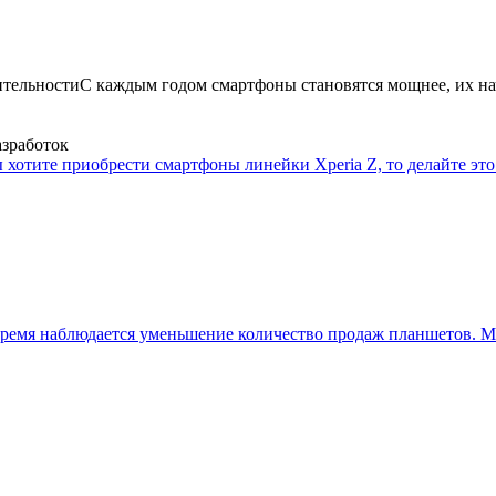
ительности
С каждым годом смартфоны становятся мощнее, их на
азработок
 хотите приобрести смартфоны линейки Xperia Z, то делайте это 
ремя наблюдается уменьшение количество продаж планшетов. Мн