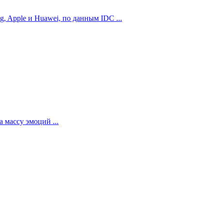
 Apple и Huawei, по данным IDC ...
 массу эмоций ...