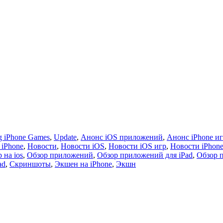
 iPhone Games
,
Update
,
Анонс iOS приложений
,
Анонс iPhone и
 iPhone
,
Новости
,
Новости iOS
,
Новости iOS игр
,
Новости iPhon
 на ios
,
Обзор приложений
,
Обзор приложений для iPad
,
Обзор 
ad
,
Скриншоты
,
Экшен на iPhone
,
Экшн