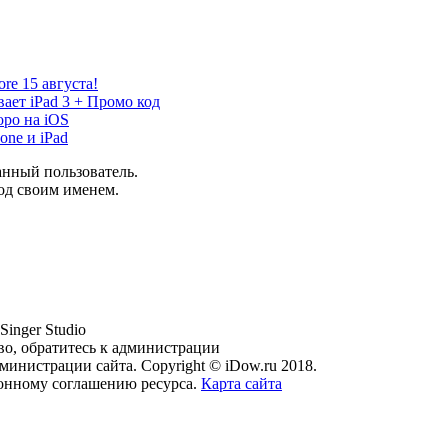
e 15 августа!
т iPad 3 + Промо код
оро на iOS
one и iPad
анный пользователь.
од своим именем.
Singer Studio
во, обратитесь к администрации
министрации сайта. Copyright © iDow.ru 2018.
ионному соглашению ресурса.
Карта сайта