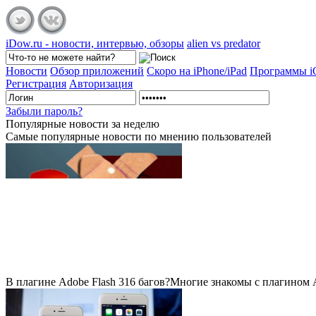
iDow.ru - новости, интервью, обзоры
alien vs predator
Новости
Обзор приложений
Скоро на iPhone/iPad
Программы 
Регистрация
Авторизация
Забыли пароль?
Популярные
новости за неделю
Самые популярные новости по мнению пользователей
В плагине Adobe Flash 316 багов?
Многие знакомы с плагином Ad