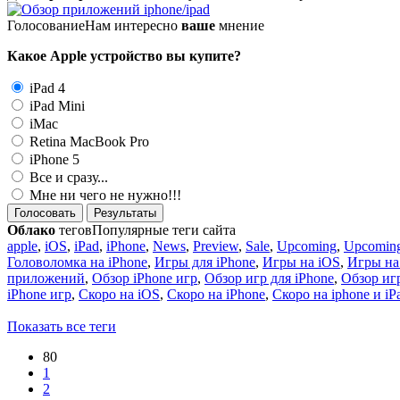
Голосование
Нам интересно
ваше
мнение
Какое Apple устройство вы купите?
iPad 4
iPad Mini
iMac
Retina MacBook Pro
iPhone 5
Все и сразу...
Мне ни чего не нужно!!!
Голосовать
Результаты
Облако
тегов
Популярные теги сайта
apple
,
iOS
,
iPad
,
iPhone
,
News
,
Preview
,
Sale
,
Upcoming
,
Upcoming
Головоломка на iPhone
,
Игры для iPhone
,
Игры на iOS
,
Игры на
приложений
,
Обзор iPhone игр
,
Обзор игр для iPhone
,
Обзор игр
iPhone игр
,
Скоро на iOS
,
Скоро на iPhone
,
Скоро на iphone и iP
Показать все теги
80
1
2