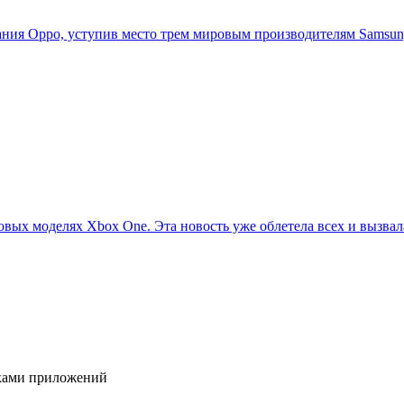
ия Oppo, уступив место трем мировым производителям Samsung,
овых моделях Xbox One. Эта новость уже облетела всех и вызвала
иками приложений