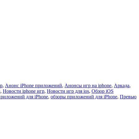
гр
,
Анонс iPhone приложений
,
Анонсы игр на iphone
,
Аркада
,
e
,
Новости iphone игр
,
Новости игр для ios
,
Обзор iOS
приложений для iPhone
,
обзоры приложений для iPhone
,
Превью