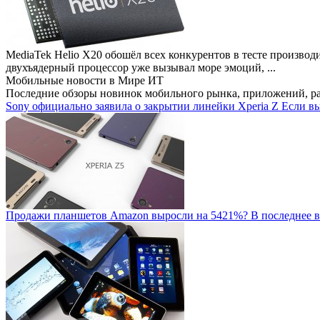
MediaTek Helio X20 обошёл всех конкурентов в тесте производ
двухъядерный процессор уже вызывал море эмоций, ...
Мобильные новости
в Мире ИТ
Последние обзоры новинок мобильного рынка, приложений, р
Sony официально заявила о закрытии линейки Xperia Z
Если вы
Продажи планшетов Amazon выросли на 5421%?
В последнее в