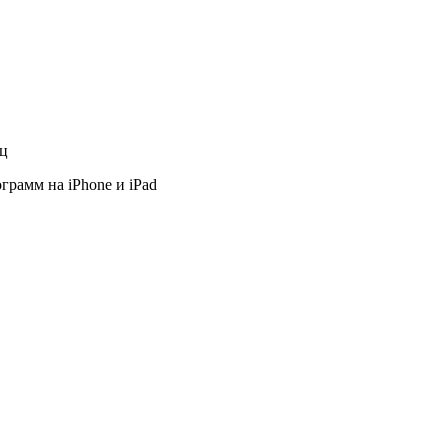
яц
грамм на iPhone и iPad