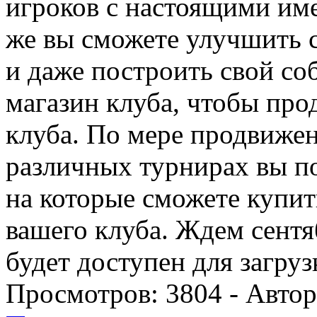
игроков с настоящими име
же вы сможете улучшить с
и даже построить свой с
магазин клуба, чтобы про
клуба. По мере продвижен
различных турнирах вы п
на которые сможете купит
вашего клуба. Ждем сентяб
будет доступен для загру
Просмотров:
3804
- Авто