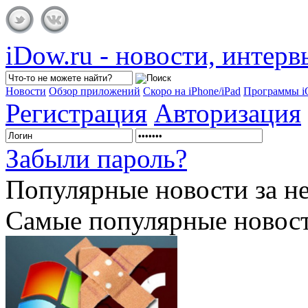
iDow.ru - новости, интер
Новости
Обзор приложений
Скоро на iPhone/iPad
Программы 
Регистрация
Авторизация
Забыли пароль?
Популярные
новости за н
Самые популярные новост