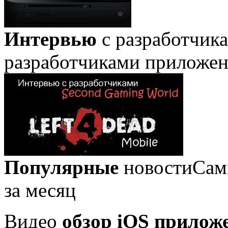
Интервью
с разработчик
разработчиками приложе
Популярные
новости
Сам
за месяц
Видео
обзор iOS прилож