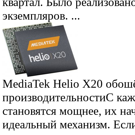
квартал. Было реализован
экземпляров. ...
MediaTek Helio X20 обошё
производительности
С ка
становятся мощнее, их на
идеальный механизм. Есл