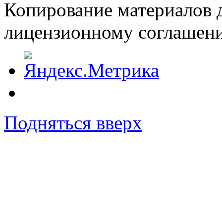
Копирование материалов д
лицензионному соглашен
Подняться вверх