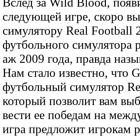
Вслед за Wild Blood, поя
следующей игре, скоро в
симулятору Real Football 
футбольного симулятора 
аж 2009 года, правда назы
Нам стало известно, что 
футбольный симулятор Real
который позволит вам вы
вести ее победам на межд
игра предложит игрокам 