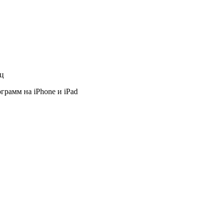
яц
грамм на iPhone и iPad