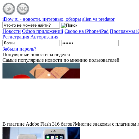
iDow.ru - новости, интервью, обзоры
alien vs predator
Новости
Обзор приложений
Скоро на iPhone/iPad
Программы 
Регистрация
Авторизация
Забыли пароль?
Популярные
новости за неделю
Самые популярные новости по мнению пользователей
В плагине Adobe Flash 316 багов?
Многие знакомы с плагином Ad