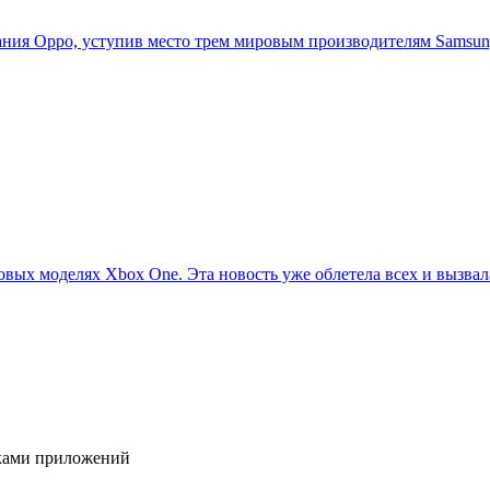
ия Oppo, уступив место трем мировым производителям Samsung,
овых моделях Xbox One. Эта новость уже облетела всех и вызвала
иками приложений