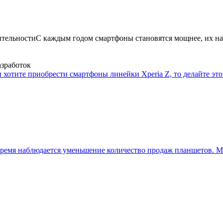
ительности
С каждым годом смартфоны становятся мощнее, их на
азработок
 хотите приобрести смартфоны линейки Xperia Z, то делайте это 
ремя наблюдается уменьшение количество продаж планшетов. Мн