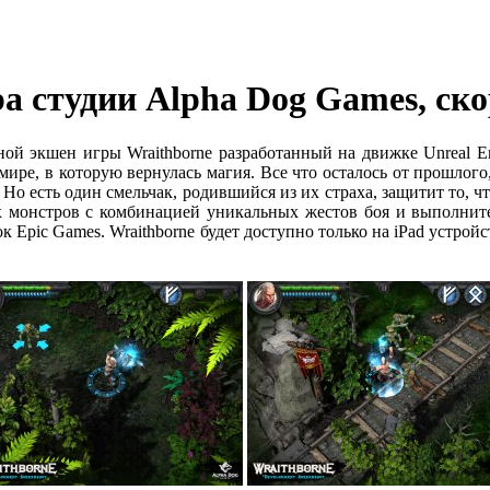
а студии Alpha Dog Games, скор
ой экшен игры Wraithborne разработанный на движке Unreal Eng
мире, в которую вернулась магия. Все что осталось от прошлог
Но есть один смельчак, родившийся из их страха, защитит то, что
 монстров с комбинацией уникальных жестов боя и выполните
ic Games. Wraithborne будет доступно только на iPad устройства