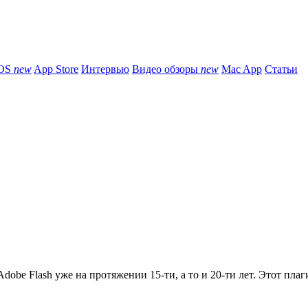
iOS
new
App Store
Интервью
Видео обзоры
new
Mac App
Статьи
obe Flash уже на протяжении 15-ти, а то и 20-ти лет. Этот плаги