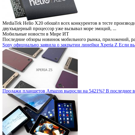
MediaTek Helio X20 обошёл всех конкурентов в тесте производ
двухъядерный процессор уже вызывал море эмоций, ...
Мобильные новости
в Мире ИТ
Последние обзоры новинок мобильного рынка, приложений, р
Sony официально заявила о закрытии линейки Xperia Z
Если вы
Продажи планшетов Amazon выросли на 5421%?
В последнее в