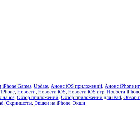
 iPhone Games
,
Update
,
Анонс iOS приложений
,
Анонс iPhone и
 iPhone
,
Новости
,
Новости iOS
,
Новости iOS игр
,
Новости iPhon
 на ios
,
Обзор приложений
,
Обзор приложений для iPad
,
Обзор 
ad
,
Скриншоты
,
Экшен на iPhone
,
Экшн