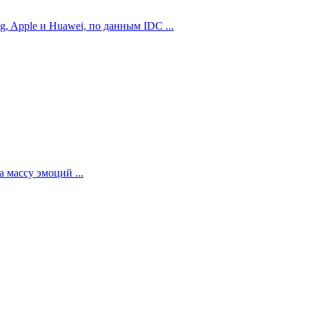
 Apple и Huawei, по данным IDC ...
 массу эмоций ...