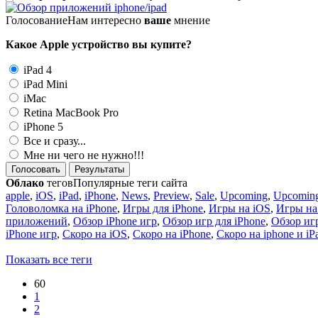
Голосование
Нам интересно
ваше
мнение
Какое Apple устройство вы купите?
iPad 4
iPad Mini
iMac
Retina MacBook Pro
iPhone 5
Все и сразу...
Мне ни чего не нужно!!!
Голосовать
Результаты
Облако
тегов
Популярные теги сайта
apple
,
iOS
,
iPad
,
iPhone
,
News
,
Preview
,
Sale
,
Upcoming
,
Upcoming
Головоломка на iPhone
,
Игры для iPhone
,
Игры на iOS
,
Игры на
приложений
,
Обзор iPhone игр
,
Обзор игр для iPhone
,
Обзор игр
iPhone игр
,
Скоро на iOS
,
Скоро на iPhone
,
Скоро на iphone и iP
Показать все теги
60
1
2