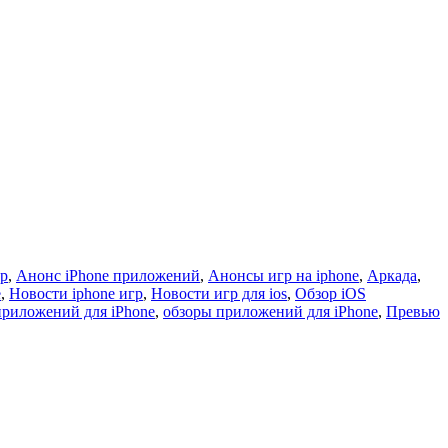
гр
,
Анонс iPhone приложений
,
Анонсы игр на iphone
,
Аркада
,
e
,
Новости iphone игр
,
Новости игр для ios
,
Обзор iOS
приложений для iPhone
,
обзоры приложений для iPhone
,
Превью