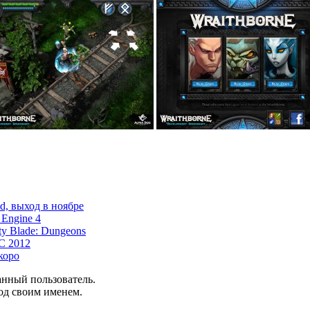
ad, выход в ноябре
Engine 4
y Blade: Dungeons
C 2012
коро
анный пользователь.
од своим именем.