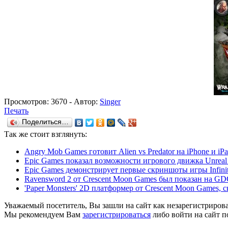
Просмотров:
3670
- Автор:
Singer
Печать
Поделиться…
Так же
стоит взглянуть:
Angry Mob Games готовит Alien vs Predator на iPhone и iP
Epic Games показал возможности игрового движка Unreal 
Epic Games демонстрирует первые скриншоты игры Infinit
Ravensword 2 от Crescent Moon Games был показан на GD
'Paper Monsters' 2D платформер от Crescent Moon Games, с
Уважаемый посетитель, Вы зашли на сайт как незарегистриров
Мы рекомендуем Вам
зарегистрироваться
либо войти на сайт п