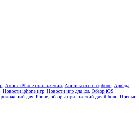
гр
,
Анонс iPhone приложений
,
Анонсы игр на iphone
,
Аркада
,
e
,
Новости iphone игр
,
Новости игр для ios
,
Обзор iOS
приложений для iPhone
,
обзоры приложений для iPhone
,
Превью