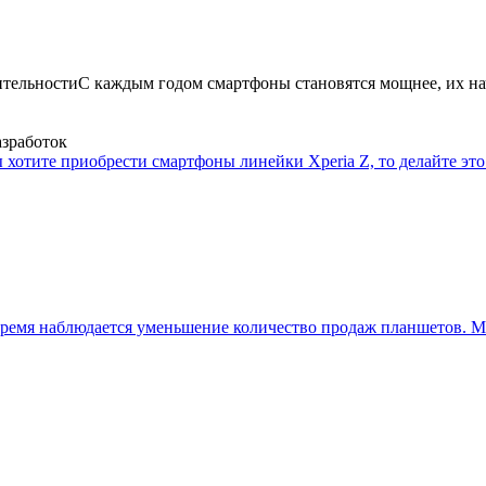
ительности
С каждым годом смартфоны становятся мощнее, их на
азработок
 хотите приобрести смартфоны линейки Xperia Z, то делайте это 
ремя наблюдается уменьшение количество продаж планшетов. Мн