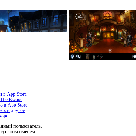
н в App Store
 The Escape
о в App Store
ers и другое
коро
анный пользователь.
од своим именем.