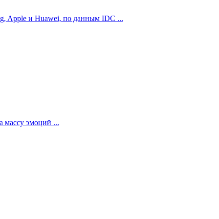
 Apple и Huawei, по данным IDC ...
 массу эмоций ...