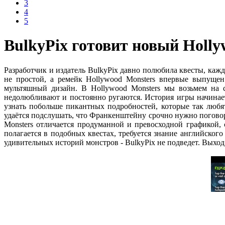
3
4
5
BulkyPix готовит новый Holly
Разработчик и издатель BulkyPix давно полюбила квесты, кажды
не простой, а ремейк Hollywood Monsters впервые выпуще
мультяшный дизайн. В Hollywood Monsters мы возьмем на 
недолюбливают и постоянно ругаются. История игры начинает
узнать побольше пикантных подробностей, которые так любят
удаётся подслушать, что Франкенштейну срочно нужно поговор
Monsters отличается продуманной и превосходной графикой,
полагается в подобных квестах, требуется знание английского
удивительных историй монстров - BulkyPix не подведет. Выход 