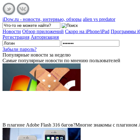
iDow.ru - новости, интервью, обзоры
alien vs predator
Новости
Обзор приложений
Скоро на iPhone/iPad
Программы 
Регистрация
Авторизация
Забыли пароль?
Популярные
новости за неделю
Самые популярные новости по мнению пользователей
В плагине Adobe Flash 316 багов?
Многие знакомы с плагином Ad