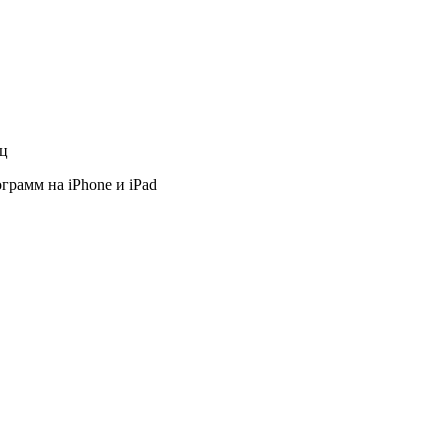
яц
грамм на iPhone и iPad