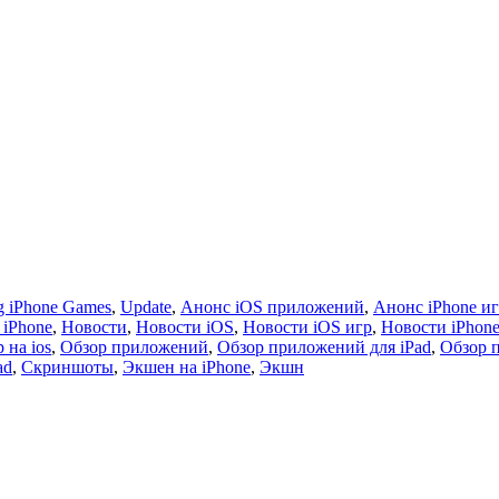
 iPhone Games
,
Update
,
Анонс iOS приложений
,
Анонс iPhone и
 iPhone
,
Новости
,
Новости iOS
,
Новости iOS игр
,
Новости iPhon
 на ios
,
Обзор приложений
,
Обзор приложений для iPad
,
Обзор 
ad
,
Скриншоты
,
Экшен на iPhone
,
Экшн