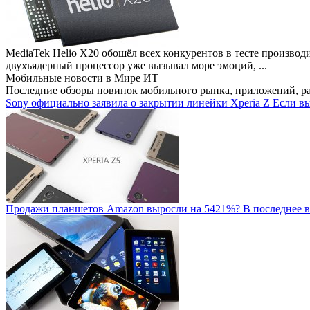
MediaTek Helio X20 обошёл всех конкурентов в тесте производ
двухъядерный процессор уже вызывал море эмоций, ...
Мобильные новости
в Мире ИТ
Последние обзоры новинок мобильного рынка, приложений, р
Sony официально заявила о закрытии линейки Xperia Z
Если вы
Продажи планшетов Amazon выросли на 5421%?
В последнее в