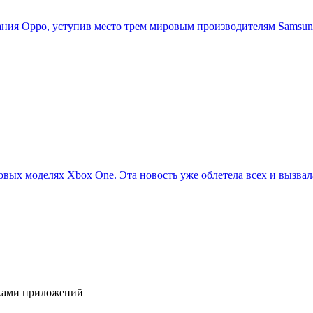
ия Oppo, уступив место трем мировым производителям Samsung,
овых моделях Xbox One. Эта новость уже облетела всех и вызвала
иками приложений