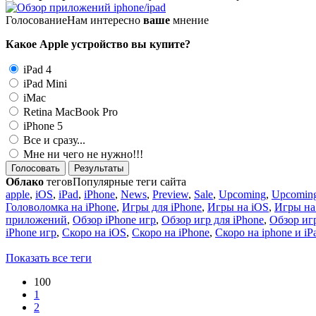
Голосование
Нам интересно
ваше
мнение
Какое Apple устройство вы купите?
iPad 4
iPad Mini
iMac
Retina MacBook Pro
iPhone 5
Все и сразу...
Мне ни чего не нужно!!!
Голосовать
Результаты
Облако
тегов
Популярные теги сайта
apple
,
iOS
,
iPad
,
iPhone
,
News
,
Preview
,
Sale
,
Upcoming
,
Upcoming
Головоломка на iPhone
,
Игры для iPhone
,
Игры на iOS
,
Игры на
приложений
,
Обзор iPhone игр
,
Обзор игр для iPhone
,
Обзор игр
iPhone игр
,
Скоро на iOS
,
Скоро на iPhone
,
Скоро на iphone и iP
Показать все теги
100
1
2