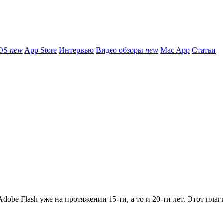
iOS
new
App Store
Интервью
Видео обзоры
new
Mac App
Статьи
obe Flash уже на протяжении 15-ти, а то и 20-ти лет. Этот плаги