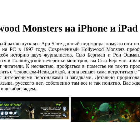
wood Monsters на iPhone и iPad
й раз выпуская в App Store данный вид жанра, кому-то они по д
н на PC в 1997 году. Современный Hollywood Monsters прео
себя историю двух журналистов, Сью Бергман и Рон Эшман. 
ся в Голливудской вечеринке монстров, вы Сью Бергман и ваша 
 читатели. К несчастью, пробраться в поместье не так-то прос
ить с Человеком-Невидимкой, и она решает сама встретиться с "
 с интересными персонажами и загадками. Детально прорисова
 языка, русского нет, собственно там все и так понятно. Вас 
в декабре, ждем.