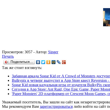
Просмотров:
3057
- Автор:
Singer
Печать
Поделиться…
Так же
стоит взглянуть:
Забавная аркада Sugar Kid от A Crowd of Monsters доступе
Bulkypix в четверг выпустит в App Store квест Reversion -
Sugar Kid новая казуальная игра от издателя BulkyPix скор
Сегодня в App Store: Ant Raid, One Epic Game, Paper Monst
'Paper Monsters' 2D платформер от Crescent Moon Games, с
Уважаемый посетитель, Вы зашли на сайт как незарегистриров
Мы рекомендуем Вам
зарегистрироваться
либо войти на сайт п