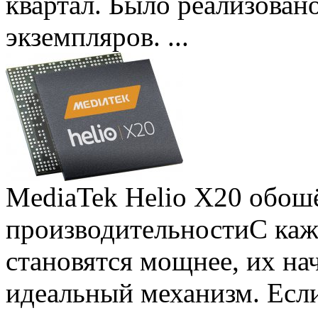
квартал. Было реализован
экземпляров. ...
MediaTek Helio X20 обошё
производительности
С ка
становятся мощнее, их на
идеальный механизм. Есл