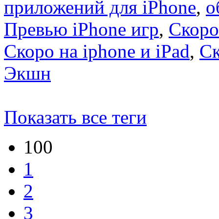
приложений для iPhone
,
о
Превью iPhone игр
,
Скоро
Скоро на iphone и iPad
,
С
Экшн
Показать все теги
100
1
2
3