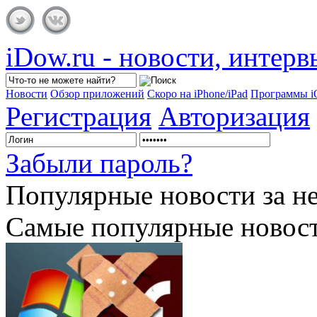
iDow.ru - новости, интер
Новости
Обзор приложений
Скоро на iPhone/iPad
Программы 
Регистрация
Авторизация
Забыли пароль?
Популярные
новости за н
Самые популярные новост