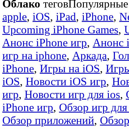
Облако
тегов
Популярные 
apple
,
iOS
,
iPad
,
iPhone
,
N
Upcoming iPhone Games
,
Анонс iPhone игр
,
Анонс 
игр на iphone
,
Аркада
,
Гол
iPhone
,
Игры на iOS
,
Игры
iOS
,
Новости iOS игр
,
Нов
игр
,
Новости игр для ios
,
iPhone игр
,
Обзор игр для
Обзор приложений
,
Обзор