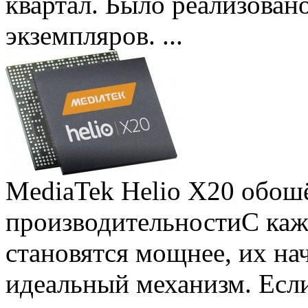
квартал. Было реализован
экземпляров. ...
MediaTek Helio X20 обошё
производительности
С ка
становятся мощнее, их на
идеальный механизм. Есл