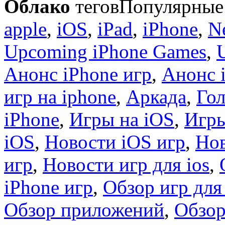
Облако
тегов
Популярные 
apple
,
iOS
,
iPad
,
iPhone
,
N
Upcoming iPhone Games
,
Анонс iPhone игр
,
Анонс 
игр на iphone
,
Аркада
,
Гол
iPhone
,
Игры на iOS
,
Игры
iOS
,
Новости iOS игр
,
Нов
игр
,
Новости игр для ios
,
iPhone игр
,
Обзор игр для
Обзор приложений
,
Обзор