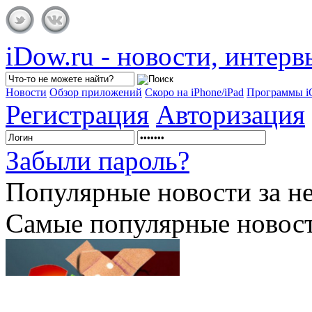
iDow.ru - новости, интер
Новости
Обзор приложений
Скоро на iPhone/iPad
Программы 
Регистрация
Авторизация
Забыли пароль?
Популярные
новости за н
Самые популярные новост