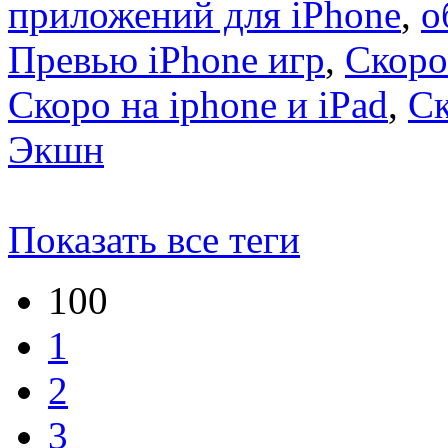
приложений для iPhone
,
о
Превью iPhone игр
,
Скоро
Скоро на iphone и iPad
,
С
Экшн
Показать все теги
100
1
2
3