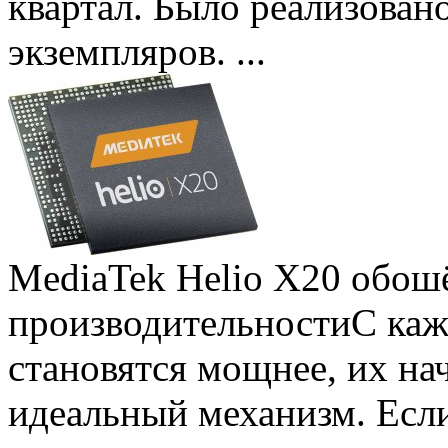
квартал. Было реализован
экземпляров. ...
MediaTek Helio X20 обошё
производительности
С ка
становятся мощнее, их на
идеальный механизм. Есл