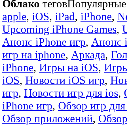
Облако
тегов
Популярные 
apple
,
iOS
,
iPad
,
iPhone
,
N
Upcoming iPhone Games
,
Анонс iPhone игр
,
Анонс 
игр на iphone
,
Аркада
,
Гол
iPhone
,
Игры на iOS
,
Игры
iOS
,
Новости iOS игр
,
Нов
игр
,
Новости игр для ios
,
iPhone игр
,
Обзор игр для
Обзор приложений
,
Обзор