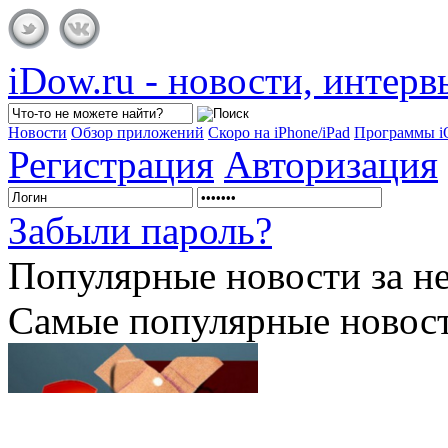
iDow.ru - новости, интер
Новости
Обзор приложений
Скоро на iPhone/iPad
Программы 
Регистрация
Авторизация
Забыли пароль?
Популярные
новости за н
Самые популярные новост