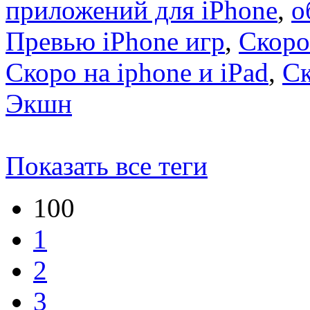
приложений для iPhone
,
о
Превью iPhone игр
,
Скоро
Скоро на iphone и iPad
,
С
Экшн
Показать все теги
100
1
2
3