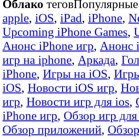
Облако
тегов
Популярные 
apple
,
iOS
,
iPad
,
iPhone
,
N
Upcoming iPhone Games
,
Анонс iPhone игр
,
Анонс 
игр на iphone
,
Аркада
,
Гол
iPhone
,
Игры на iOS
,
Игры
iOS
,
Новости iOS игр
,
Нов
игр
,
Новости игр для ios
,
iPhone игр
,
Обзор игр для
Обзор приложений
,
Обзор