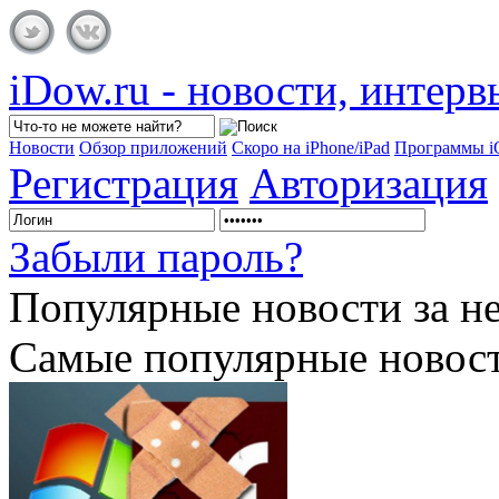
iDow.ru - новости, интер
Новости
Обзор приложений
Скоро на iPhone/iPad
Программы 
Регистрация
Авторизация
Забыли пароль?
Популярные
новости за н
Самые популярные новост