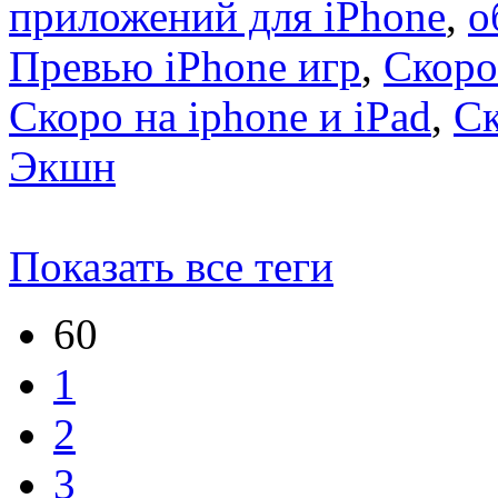
приложений для iPhone
,
о
Превью iPhone игр
,
Скоро
Скоро на iphone и iPad
,
С
Экшн
Показать все теги
60
1
2
3