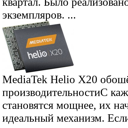
квартал. Было реализован
экземпляров. ...
MediaTek Helio X20 обошё
производительности
С ка
становятся мощнее, их на
идеальный механизм. Есл