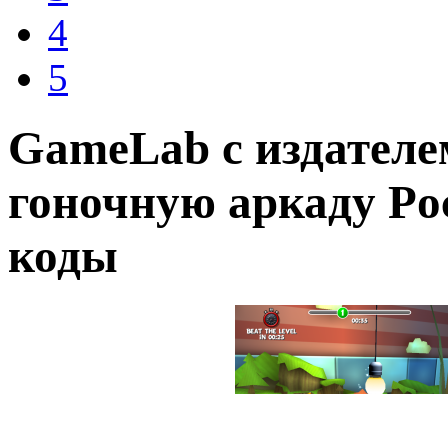
4
5
GameLab с издател
гоночную аркаду Poc
коды