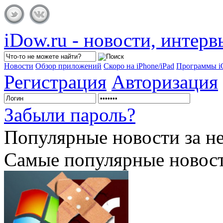
iDow.ru - новости, интер
Новости
Обзор приложений
Скоро на iPhone/iPad
Программы 
Регистрация
Авторизация
Забыли пароль?
Популярные
новости за н
Самые популярные новост