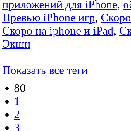
приложений для iPhone
,
о
Превью iPhone игр
,
Скоро
Скоро на iphone и iPad
,
С
Экшн
Показать все теги
80
1
2
3