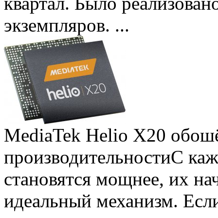
квартал. Было реализован
экземпляров. ...
MediaTek Helio X20 обошё
производительности
С ка
становятся мощнее, их на
идеальный механизм. Есл