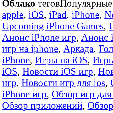
Облако
тегов
Популярные 
apple
,
iOS
,
iPad
,
iPhone
,
N
Upcoming iPhone Games
,
Анонс iPhone игр
,
Анонс 
игр на iphone
,
Аркада
,
Гол
iPhone
,
Игры на iOS
,
Игры
iOS
,
Новости iOS игр
,
Нов
игр
,
Новости игр для ios
,
iPhone игр
,
Обзор игр для
Обзор приложений
,
Обзор