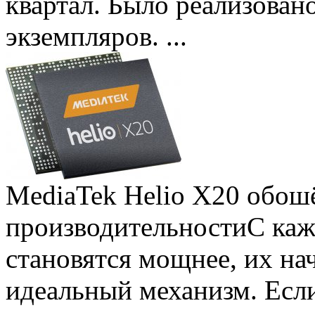
квартал. Было реализован
экземпляров. ...
MediaTek Helio X20 обошё
производительности
С ка
становятся мощнее, их на
идеальный механизм. Есл