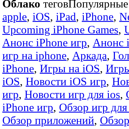
Облако
тегов
Популярные 
apple
,
iOS
,
iPad
,
iPhone
,
N
Upcoming iPhone Games
,
Анонс iPhone игр
,
Анонс 
игр на iphone
,
Аркада
,
Гол
iPhone
,
Игры на iOS
,
Игры
iOS
,
Новости iOS игр
,
Нов
игр
,
Новости игр для ios
,
iPhone игр
,
Обзор игр для
Обзор приложений
,
Обзор