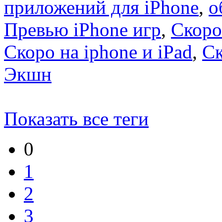
приложений для iPhone
,
о
Превью iPhone игр
,
Скоро
Скоро на iphone и iPad
,
С
Экшн
Показать все теги
0
1
2
3