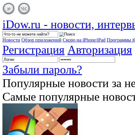
iDow.ru - новости, интер
Новости
Обзор приложений
Скоро на iPhone/iPad
Программы 
Регистрация
Авторизация
Забыли пароль?
Популярные
новости за н
Самые популярные новост