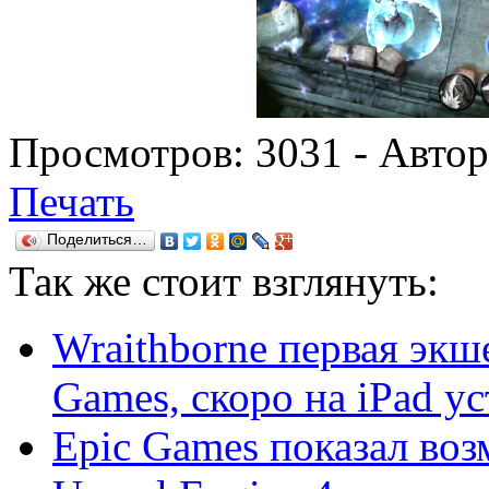
Просмотров:
3031
- Авто
Печать
Поделиться…
Так же
стоит взглянуть:
Wraithborne первая экш
Games, скоро на iPad уст
Epic Games показал во