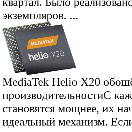
квартал. Было реализован
экземпляров. ...
MediaTek Helio X20 обошё
производительности
С ка
становятся мощнее, их на
идеальный механизм. Есл