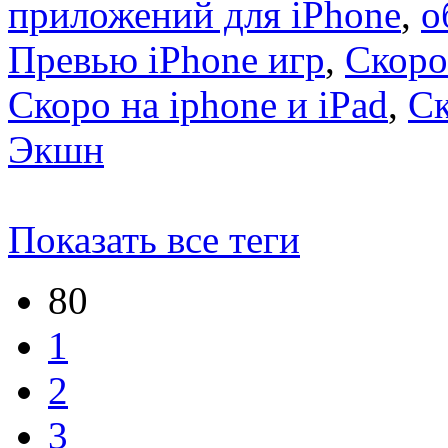
приложений для iPhone
,
о
Превью iPhone игр
,
Скоро
Скоро на iphone и iPad
,
С
Экшн
Показать все теги
80
1
2
3