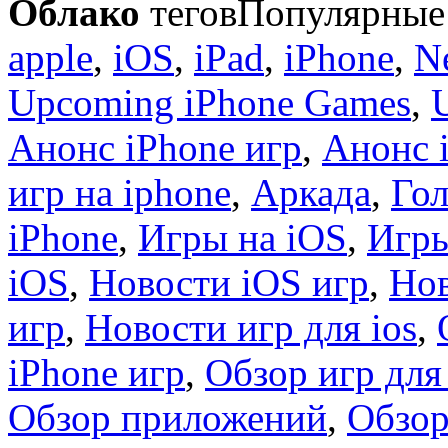
Облако
тегов
Популярные 
apple
,
iOS
,
iPad
,
iPhone
,
N
Upcoming iPhone Games
,
Анонс iPhone игр
,
Анонс 
игр на iphone
,
Аркада
,
Гол
iPhone
,
Игры на iOS
,
Игры
iOS
,
Новости iOS игр
,
Нов
игр
,
Новости игр для ios
,
iPhone игр
,
Обзор игр для
Обзор приложений
,
Обзор