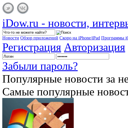
iDow.ru - новости, интер
Новости
Обзор приложений
Скоро на iPhone/iPad
Программы 
Регистрация
Авторизация
Забыли пароль?
Популярные
новости за н
Самые популярные новост