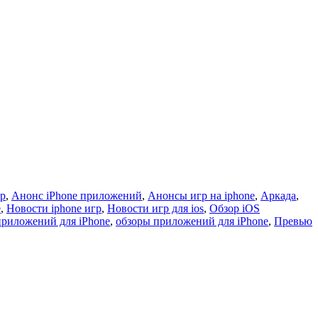
гр
,
Анонс iPhone приложений
,
Анонсы игр на iphone
,
Аркада
,
e
,
Новости iphone игр
,
Новости игр для ios
,
Обзор iOS
приложений для iPhone
,
обзоры приложений для iPhone
,
Превью