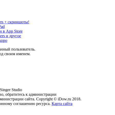
ers + скриншоты!
Pad
н в App Store
ers и другое
коро
анный пользователь.
од своим именем.
Singer Studio
во, обратитесь к администрации
министрации сайта. Copyright © iDow.ru 2018.
ионному соглашению ресурса.
Карта сайта