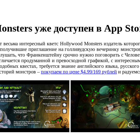
nsters уже доступен в App Sto
 весьма интересный кветс Hollywood Monsters издатель которо
олучившие приглашение на голливудскую вечеринку монстров. К
слушать, что Франкенштейну срочно нужно поговорить с Челове
 отличается продуманной и превосходной графикой, с интересны
одобных квестах, требуется знание английского языка, русского 
сторий монстров –
покупаем по цене $4.99/169 рублей
и радуемс