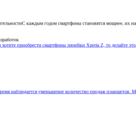
ительности
С каждым годом смартфоны становятся мощнее, их на
азработок
 хотите приобрести смартфоны линейки Xperia Z, то делайте это 
ремя наблюдается уменьшение количество продаж планшетов. Мн