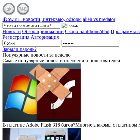
iDow.ru - новости, интервью, обзоры
alien vs predator
Новости
Обзор приложений
Скоро на iPhone/iPad
Программы 
Регистрация
Авторизация
Забыли пароль?
Популярные
новости за неделю
Самые популярные новости по мнению пользователей
В плагине Adobe Flash 316 багов?
Многие знакомы с плагином Ad