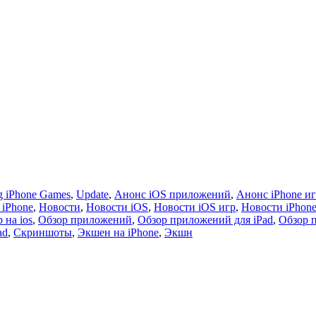
 iPhone Games
,
Update
,
Анонс iOS приложений
,
Анонс iPhone и
 iPhone
,
Новости
,
Новости iOS
,
Новости iOS игр
,
Новости iPhon
 на ios
,
Обзор приложений
,
Обзор приложений для iPad
,
Обзор 
ad
,
Скриншоты
,
Экшен на iPhone
,
Экшн