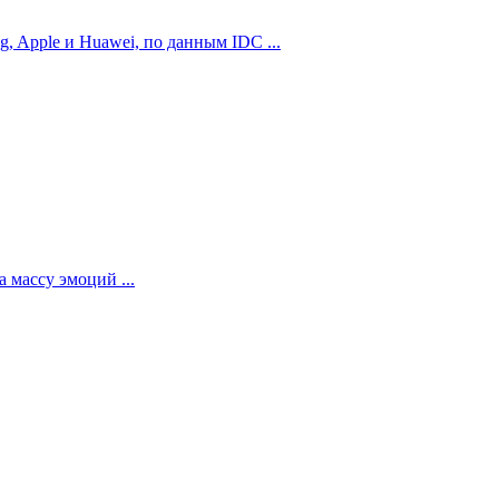
 Apple и Huawei, по данным IDC ...
 массу эмоций ...