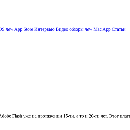
iOS
new
App Store
Интервью
Видео обзоры
new
Mac App
Статьи
obe Flash уже на протяжении 15-ти, а то и 20-ти лет. Этот плаги