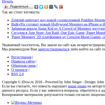
Печать
Поделиться…
Так же
стоит взглянуть:
Zeptolab работает над новой головоломкой Pudding Monst
BulkyPix готовит новый Hollywood Monsters на iPhone и i
Забавная аркада Sugar Kid от A Crowd of Monsters доступе
Сегодня в App Store: Ant Raid, One Epic Game, Paper Monst
'Paper Monsters' 2D платформер от Crescent Moon Games, с
Уважаемый посетитель, Вы зашли на сайт как незарегистриров
Мы рекомендуем Вам
зарегистрироваться
либо войти на сайт п
Регистрация
|
Правила сайта
|
Обратная связь
|
О проекте
|
RSS 2.0
Copyright © iDow.ru 2018 - Powered by John Singer - Design: John 
Если вы считаете, что новость нарушает
ваши права
на авторст
данного ресурса. Если у вас имееются вопросы, обратитесь к ад
Копирование материалов допускается только согласно лиценз