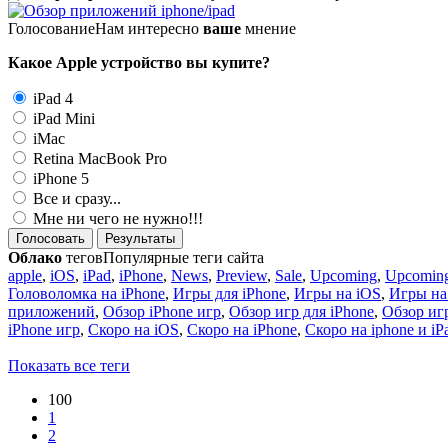
Голосование
Нам интересно
ваше
мнение
Какое Apple устройство вы купите?
iPad 4
iPad Mini
iMac
Retina MacBook Pro
iPhone 5
Все и сразу...
Мне ни чего не нужно!!!
Голосовать
Результаты
Облако
тегов
Популярные теги сайта
apple
,
iOS
,
iPad
,
iPhone
,
News
,
Preview
,
Sale
,
Upcoming
,
Upcoming
Головоломка на iPhone
,
Игры для iPhone
,
Игры на iOS
,
Игры на
приложений
,
Обзор iPhone игр
,
Обзор игр для iPhone
,
Обзор игр
iPhone игр
,
Скоро на iOS
,
Скоро на iPhone
,
Скоро на iphone и iP
Показать все теги
100
1
2