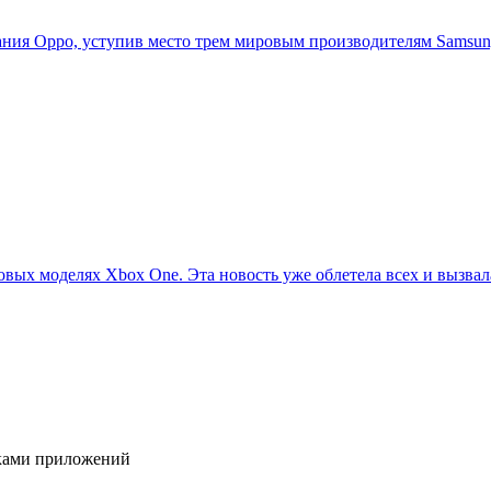
ия Oppo, уступив место трем мировым производителям Samsung,
овых моделях Xbox One. Эта новость уже облетела всех и вызвала
иками приложений