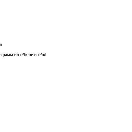
яц
грамм на iPhone и iPad