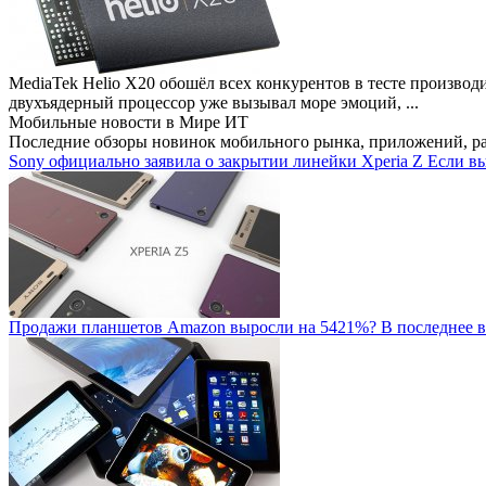
MediaTek Helio X20 обошёл всех конкурентов в тесте производ
двухъядерный процессор уже вызывал море эмоций, ...
Мобильные новости
в Мире ИТ
Последние обзоры новинок мобильного рынка, приложений, р
Sony официально заявила о закрытии линейки Xperia Z
Если вы
Продажи планшетов Amazon выросли на 5421%?
В последнее в