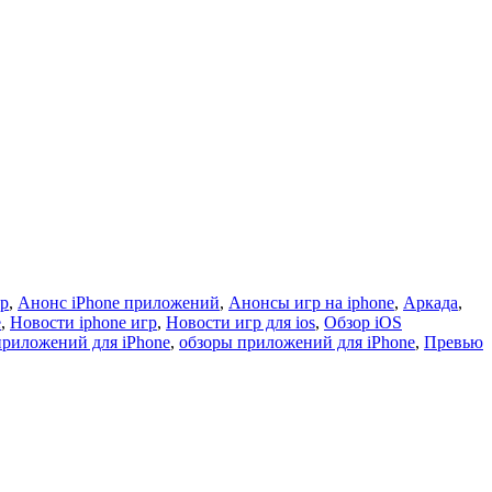
гр
,
Анонс iPhone приложений
,
Анонсы игр на iphone
,
Аркада
,
e
,
Новости iphone игр
,
Новости игр для ios
,
Обзор iOS
приложений для iPhone
,
обзоры приложений для iPhone
,
Превью