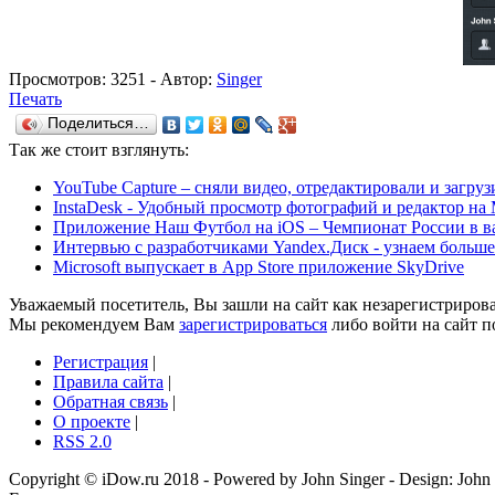
Просмотров:
3251
- Автор:
Singer
Печать
Поделиться…
Так же
стоит взглянуть:
YouTube Capture – сняли видео, отредактировали и загру
InstaDesk - Удобный просмотр фотографий и редактор на
Приложение Наш Футбол на iOS – Чемпионат России в в
Интервью с разработчиками Yandex.Диск - узнаем больше
Microsoft выпускает в App Store приложение SkyDrive
Уважаемый посетитель, Вы зашли на сайт как незарегистриров
Мы рекомендуем Вам
зарегистрироваться
либо войти на сайт п
Регистрация
|
Правила сайта
|
Обратная связь
|
О проекте
|
RSS 2.0
Copyright © iDow.ru 2018 - Powered by John Singer - Design: John 