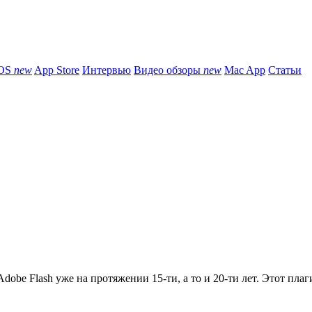
iOS
new
App Store
Интервью
Видео обзоры
new
Mac App
Статьи
obe Flash уже на протяжении 15-ти, а то и 20-ти лет. Этот плаги