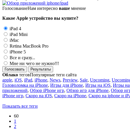
Голосование
Нам интересно
ваше
мнение
Какое Apple устройство вы купите?
iPad 4
iPad Mini
iMac
Retina MacBook Pro
iPhone 5
Все и сразу...
Мне ни чего не нужно!!!
Голосовать
Результаты
Облако
тегов
Популярные теги сайта
apple
,
iOS
,
iPad
,
iPhone
,
News
,
Preview
,
Sale
,
Upcoming
,
Upcoming
Головоломка на iPhone
,
Игры для iPhone
,
Игры на iOS
,
Игры на
приложений
,
Обзор iPhone игр
,
Обзор игр для iPhone
,
Обзор игр
iPhone игр
,
Скоро на iOS
,
Скоро на iPhone
,
Скоро на iphone и iP
Показать все теги
60
1
2