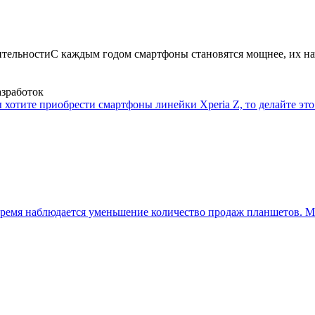
ительности
С каждым годом смартфоны становятся мощнее, их на
азработок
 хотите приобрести смартфоны линейки Xperia Z, то делайте это 
ремя наблюдается уменьшение количество продаж планшетов. Мн