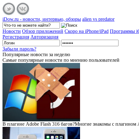
iDow.ru - новости, интервью, обзоры
alien vs predator
Новости
Обзор приложений
Скоро на iPhone/iPad
Программы 
Регистрация
Авторизация
Забыли пароль?
Популярные
новости за неделю
Самые популярные новости по мнению пользователей
В плагине Adobe Flash 316 багов?
Многие знакомы с плагином Ad