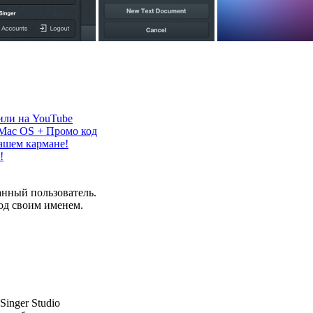
зили на YouTube
 Mac OS + Промо код
ашем кармане!
!
анный пользователь.
од своим именем.
Singer Studio