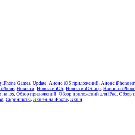
 iPhone Games
,
Update
,
Анонс iOS приложений
,
Анонс iPhone и
 iPhone
,
Новости
,
Новости iOS
,
Новости iOS игр
,
Новости iPhon
 на ios
,
Обзор приложений
,
Обзор приложений для iPad
,
Обзор 
ad
,
Скриншоты
,
Экшен на iPhone
,
Экшн