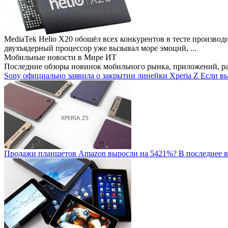
MediaTek Helio X20 обошёл всех конкурентов в тесте производ
двухъядерный процессор уже вызывал море эмоций, ...
Мобильные новости
в Мире ИТ
Последние обзоры новинок мобильного рынка, приложений, р
Sony официально заявила о закрытии линейки Xperia Z
Если вы
Продажи планшетов Amazon выросли на 5421%?
В последнее в