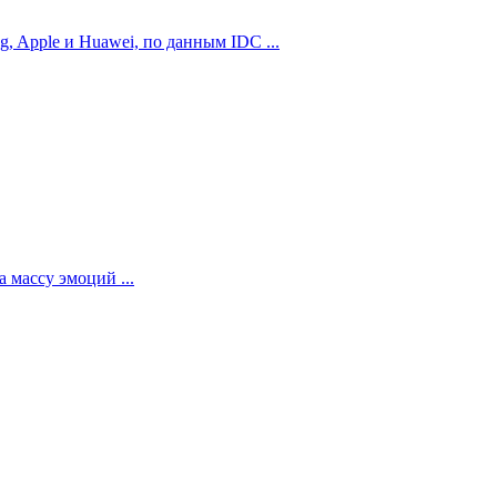
 Apple и Huawei, по данным IDC ...
 массу эмоций ...