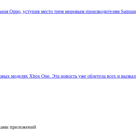
ия Oppo, уступив место трем мировым производителям Samsung,
овых моделях Xbox One. Эта новость уже облетела всех и вызвала
иками приложений