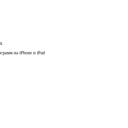
яц
грамм на iPhone и iPad