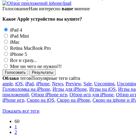
Голосование
Нам интересно
ваше
мнение
Какое Apple устройство вы купите?
iPad 4
iPad Mini
iMac
Retina MacBook Pro
iPhone 5
Все и сразу...
Мне ни чего не нужно!!!
Голосовать
Результаты
Облако
тегов
Популярные теги сайта
apple
,
iOS
,
iPad
,
iPhone
,
News
,
Preview
,
Sale
,
Upcoming
,
Upcoming
Головоломка на iPhone
,
Игры для iPhone
,
Игры на iOS
,
Игры на
приложений
,
Обзор iPhone игр
,
Обзор игр для iPhone
,
Обзор игр
iPhone игр
,
Скоро на iOS
,
Скоро на iPhone
,
Скоро на iphone и iP
Показать все теги
60
1
2