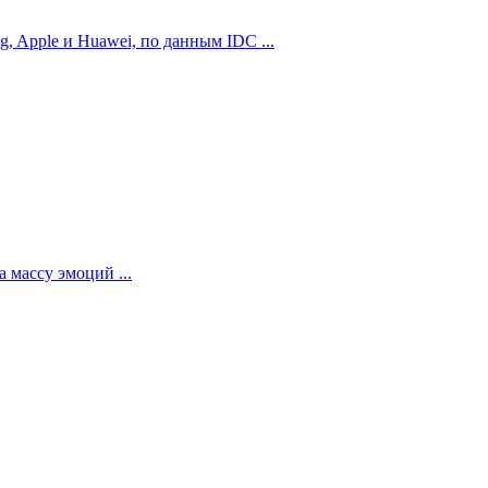
 Apple и Huawei, по данным IDC ...
 массу эмоций ...