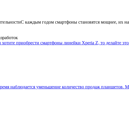
ительности
С каждым годом смартфоны становятся мощнее, их на
азработок
 хотите приобрести смартфоны линейки Xperia Z, то делайте это 
ремя наблюдается уменьшение количество продаж планшетов. Мн