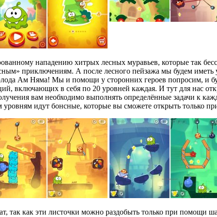
ированному нападению хитрых лесных муравьев, которые так бесс
есным» приключениям. А после лесного пейзажа мы будем иметь 
 голода Ам Няма! Мы и помощи у сторонних героев попросим, и 
ций, включающих в себя по 20 уровней каждая. И тут для нас отк
получения вам необходимо выполнять определённые задачи к каж
м уровням идут бонсные, которые вы сможете открыть только пр
т, так как эти листочки можно раздобыть только при помощи ш