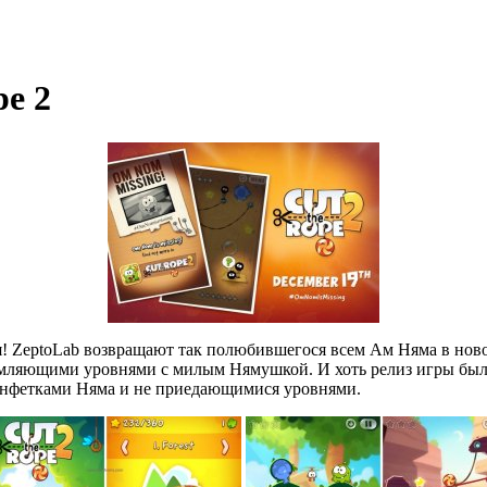
e 2
! ZeptoLab возвращают так полюбившегося всем Ам Няма в ново
томляющими уровнями с милым Нямушкой. И хоть релиз игры был
конфетками Няма и не приедающимися уровнями.