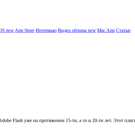
iOS
new
App Store
Интервью
Видео обзоры
new
Mac App
Статьи
obe Flash уже на протяжении 15-ти, а то и 20-ти лет. Этот плаги