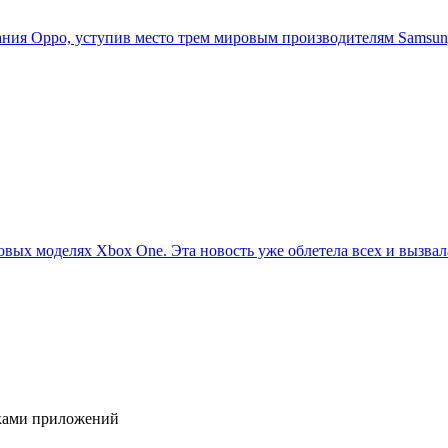
ия Oppo, уступив место трем мировым производителям Samsung,
овых моделях Xbox One. Эта новость уже облетела всех и вызвала
иками приложений