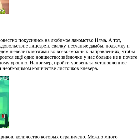
овестно покусились на любимое лакомство Няма. А тот,
удовольствие лицезреть свалку, песчаные дамбы, подземку и
будем шевелить мозгами во всевозможных направлениях, чтобы
роется ещё одно новшество: звёздочки у нас больше не в почете
дому уровню. Например, пройти уровень за установленное
и необходимом количестве листочков клевера.
ариков, количество которых ограничено. Можно много