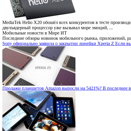
MediaTek Helio X20 обошёл всех конкурентов в тесте производ
двухъядерный процессор уже вызывал море эмоций, ...
Мобильные новости
в Мире ИТ
Последние обзоры новинок мобильного рынка, приложений, р
Sony официально заявила о закрытии линейки Xperia Z
Если вы
Продажи планшетов Amazon выросли на 5421%?
В последнее в