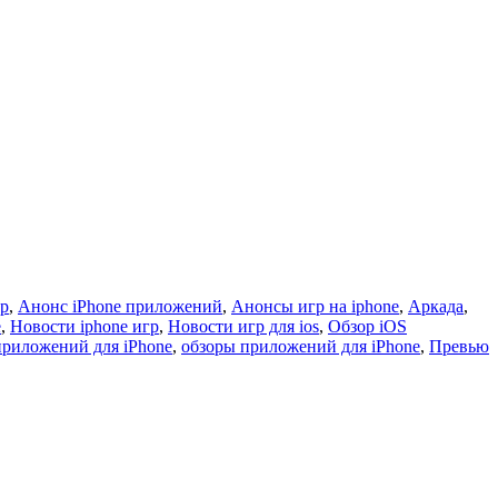
гр
,
Анонс iPhone приложений
,
Анонсы игр на iphone
,
Аркада
,
e
,
Новости iphone игр
,
Новости игр для ios
,
Обзор iOS
приложений для iPhone
,
обзоры приложений для iPhone
,
Превью