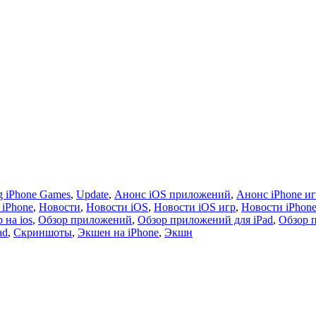
 iPhone Games
,
Update
,
Анонс iOS приложений
,
Анонс iPhone и
 iPhone
,
Новости
,
Новости iOS
,
Новости iOS игр
,
Новости iPhon
 на ios
,
Обзор приложений
,
Обзор приложений для iPad
,
Обзор 
ad
,
Скриншоты
,
Экшен на iPhone
,
Экшн