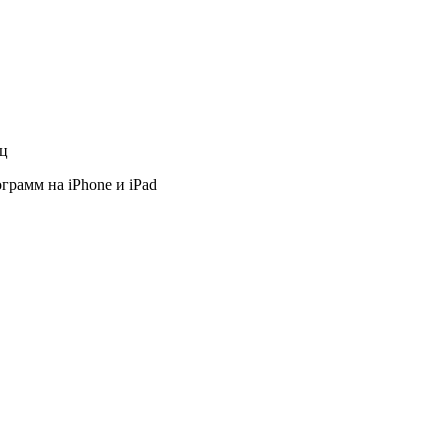
яц
грамм на iPhone и iPad