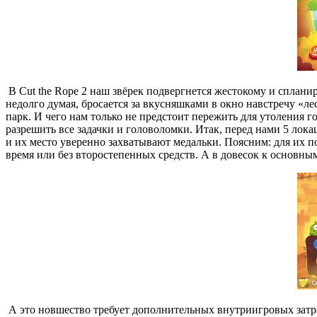
В Cut the Rope 2 наш звёрек подвергнется жестокому и сплан
недолго думая, бросается за вкусняшками в окно навстречу «л
парк. И чего нам только не предстоит пережить для утоления
разрешить все задачки и головоломки. Итак, перед нами 5 лока
и их место уверенно захватывают медальки. Поясним: для их 
время или без второстепенных средств. А в довесок к основны
А это новшество требует дополнительных внутриигровых затра