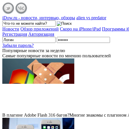
iDow.ru - новости, интервью, обзоры
alien vs predator
Новости
Обзор приложений
Скоро на iPhone/iPad
Программы 
Регистрация
Авторизация
Забыли пароль?
Популярные
новости за неделю
Самые популярные новости по мнению пользователей
В плагине Adobe Flash 316 багов?
Многие знакомы с плагином Ad