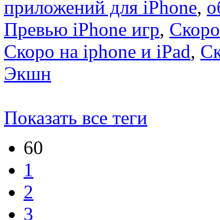
приложений для iPhone
,
о
Превью iPhone игр
,
Скоро
Скоро на iphone и iPad
,
С
Экшн
Показать все теги
60
1
2
3