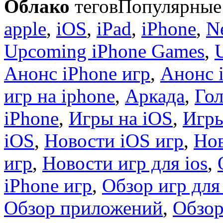
Облако
тегов
Популярные 
apple
,
iOS
,
iPad
,
iPhone
,
N
Upcoming iPhone Games
,
Анонс iPhone игр
,
Анонс 
игр на iphone
,
Аркада
,
Гол
iPhone
,
Игры на iOS
,
Игры
iOS
,
Новости iOS игр
,
Нов
игр
,
Новости игр для ios
,
iPhone игр
,
Обзор игр для
Обзор приложений
,
Обзор