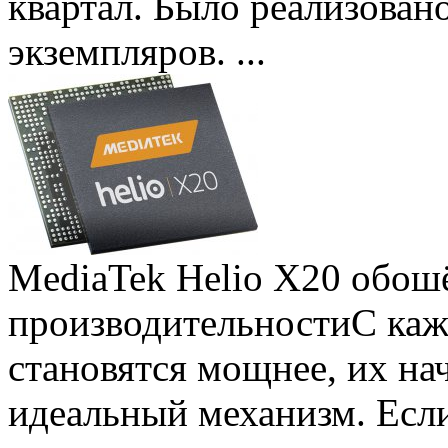
квартал. Было реализован
экземпляров. ...
MediaTek Helio X20 обошё
производительности
С ка
становятся мощнее, их на
идеальный механизм. Есл