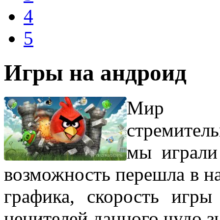
4
5
Игры на андроид
Мир со
стремител
мы играли 
возможность перешла в н
графика, скорость игры
ценителей данного чудо з