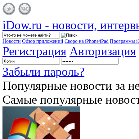
iDow.ru - новости, интер
Новости
Обзор приложений
Скоро на iPhone/iPad
Программы 
Регистрация
Авторизация
Забыли пароль?
Популярные
новости за н
Самые популярные новост