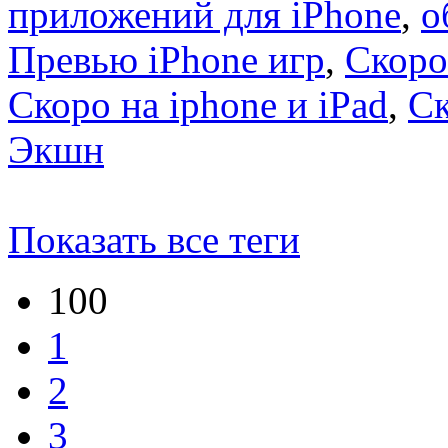
приложений для iPhone
,
о
Превью iPhone игр
,
Скоро
Скоро на iphone и iPad
,
С
Экшн
Показать все теги
100
1
2
3