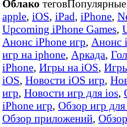
Облако
тегов
Популярные 
apple
,
iOS
,
iPad
,
iPhone
,
N
Upcoming iPhone Games
,
Анонс iPhone игр
,
Анонс 
игр на iphone
,
Аркада
,
Гол
iPhone
,
Игры на iOS
,
Игры
iOS
,
Новости iOS игр
,
Нов
игр
,
Новости игр для ios
,
iPhone игр
,
Обзор игр для
Обзор приложений
,
Обзор