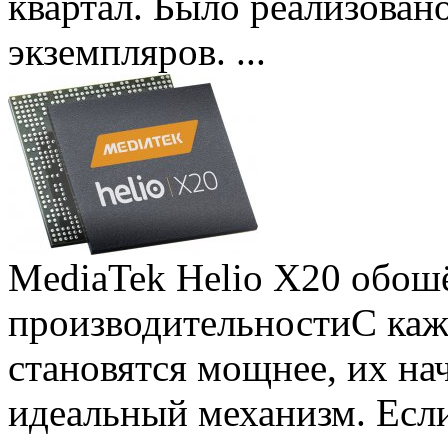
квартал. Было реализован
экземпляров. ...
MediaTek Helio X20 обошё
производительности
С ка
становятся мощнее, их на
идеальный механизм. Есл