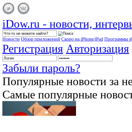
iDow.ru - новости, интер
Новости
Обзор приложений
Скоро на iPhone/iPad
Программы 
Регистрация
Авторизация
Забыли пароль?
Популярные
новости за н
Самые популярные новост