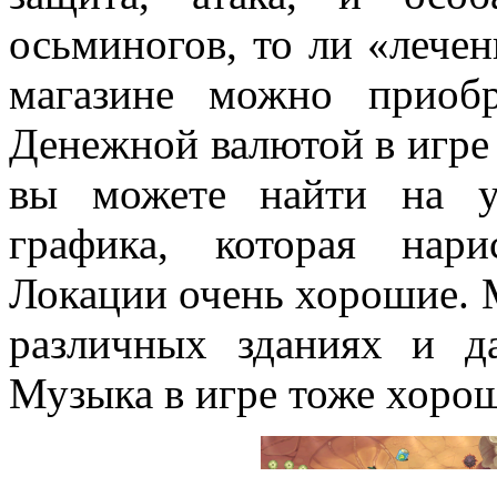
осьминогов, то ли «лечен
магазине можно приоб
Денежной валютой в игре
вы можете найти на у
графика, которая нар
Локации очень хорошие. М
различных зданиях и д
Музыка в игре тоже хороша