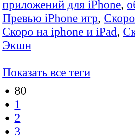
приложений для iPhone
,
о
Превью iPhone игр
,
Скоро
Скоро на iphone и iPad
,
С
Экшн
Показать все теги
80
1
2
3