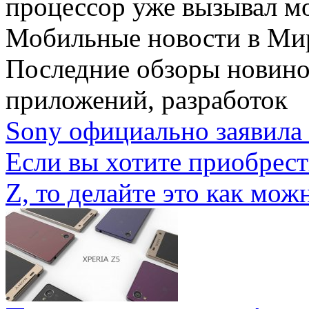
процессор уже вызывал мо
Мобильные новости
в Ми
Последние обзоры новино
приложений, разработок
Sony официально заявила 
Если вы хотите приобрес
Z, то делайте это как можн