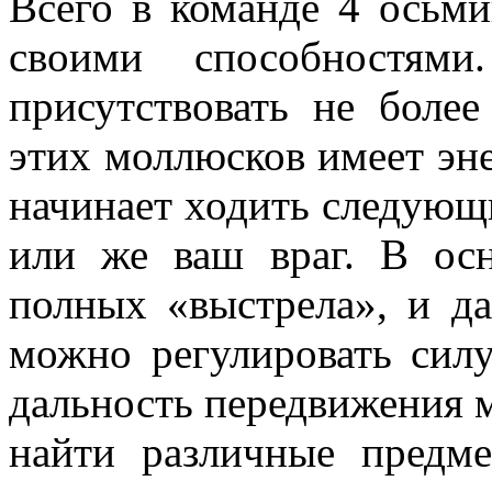
Всего в команде 4 осьми
своими способностям
присутствовать не боле
этих моллюсков имеет эне
начинает ходить следующ
или же ваш враг. В осн
полных «выстрела», и да
можно регулировать силу
дальность передвижения 
найти различные предм