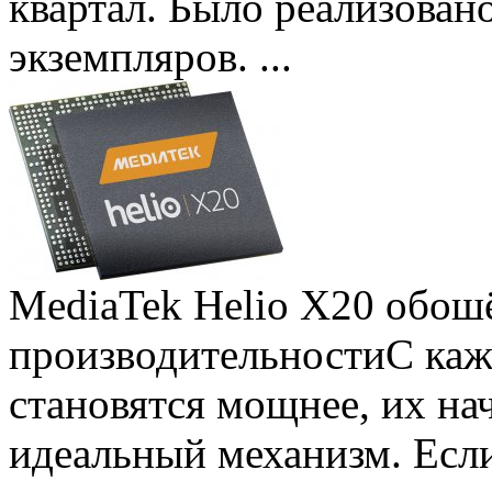
квартал. Было реализован
экземпляров. ...
MediaTek Helio X20 обошё
производительности
С ка
становятся мощнее, их на
идеальный механизм. Есл