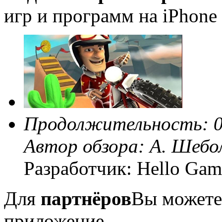
игр и программ на iPhone 
Продолжительность: 0
Автор обзора:
А. Шебо
Разработчик: Hello Gam
Для
партнёров
Вы можете
приложение