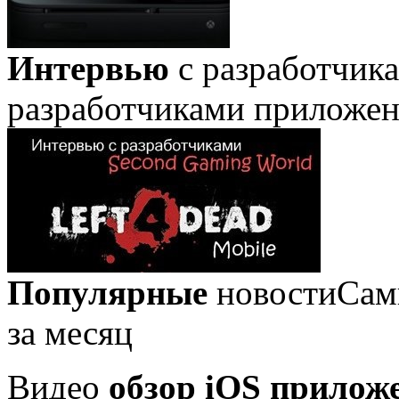
Интервью
с разработчик
разработчиками приложе
Популярные
новости
Сам
за месяц
Видео
обзор iOS прилож