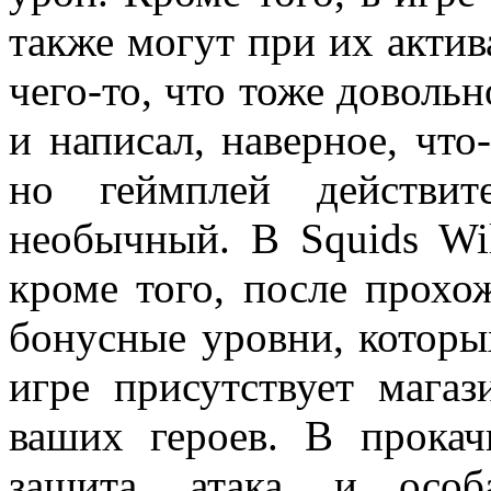
также могут при их акти
чего-то, что тоже довольно
и написал, наверное, что
но геймплей действит
необычный. В Squids Wi
кроме того, после прохо
бонусные уровни, которых
игре присутствует мага
ваших героев. В прокачк
защита, атака, и осо