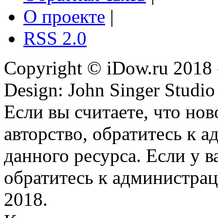
О проекте
|
RSS 2.0
Copyright © iDow.ru 2018 
Design: John Singer Studio
Если вы считаете, что но
авторство, обратитесь к 
данного ресурса. Если у 
обратитесь к администрац
2018.