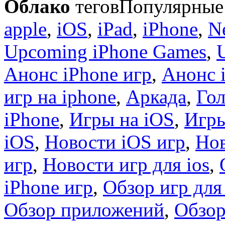
Облако
тегов
Популярные 
apple
,
iOS
,
iPad
,
iPhone
,
N
Upcoming iPhone Games
,
Анонс iPhone игр
,
Анонс 
игр на iphone
,
Аркада
,
Гол
iPhone
,
Игры на iOS
,
Игры
iOS
,
Новости iOS игр
,
Нов
игр
,
Новости игр для ios
,
iPhone игр
,
Обзор игр для
Обзор приложений
,
Обзор