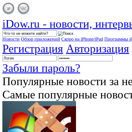
iDow.ru - новости, интер
Новости
Обзор приложений
Скоро на iPhone/iPad
Программы 
Регистрация
Авторизация
Забыли пароль?
Популярные
новости за н
Самые популярные новост