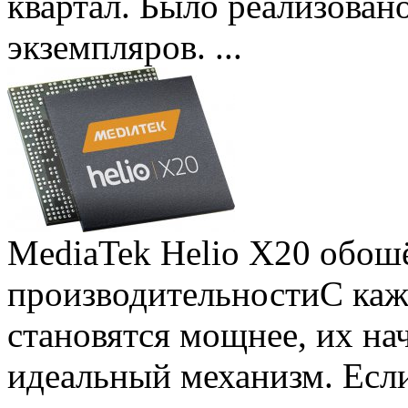
квартал. Было реализован
экземпляров. ...
MediaTek Helio X20 обошё
производительности
С ка
становятся мощнее, их на
идеальный механизм. Есл