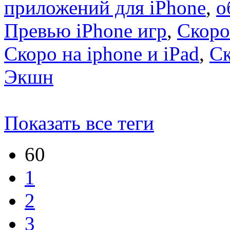
приложений для iPhone
,
о
Превью iPhone игр
,
Скоро
Скоро на iphone и iPad
,
С
Экшн
Показать все теги
60
1
2
3