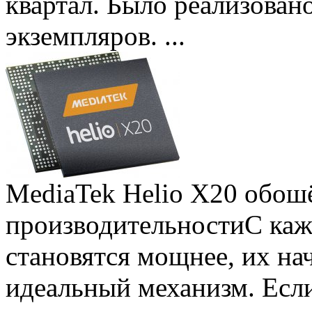
квартал. Было реализован
экземпляров. ...
MediaTek Helio X20 обошё
производительности
С ка
становятся мощнее, их на
идеальный механизм. Есл