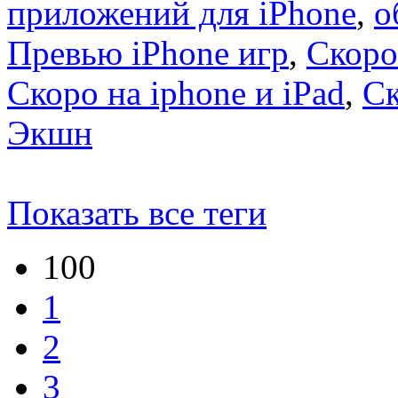
приложений для iPhone
,
о
Превью iPhone игр
,
Скоро
Скоро на iphone и iPad
,
С
Экшн
Показать все теги
100
1
2
3