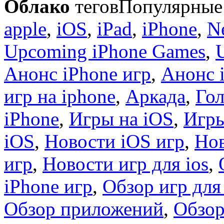
Облако
тегов
Популярные 
apple
,
iOS
,
iPad
,
iPhone
,
N
Upcoming iPhone Games
,
Анонс iPhone игр
,
Анонс 
игр на iphone
,
Аркада
,
Гол
iPhone
,
Игры на iOS
,
Игры
iOS
,
Новости iOS игр
,
Нов
игр
,
Новости игр для ios
,
iPhone игр
,
Обзор игр для
Обзор приложений
,
Обзор