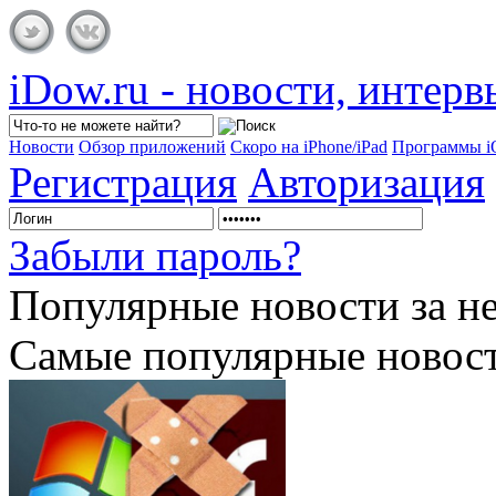
iDow.ru - новости, интер
Новости
Обзор приложений
Скоро на iPhone/iPad
Программы 
Регистрация
Авторизация
Забыли пароль?
Популярные
новости за н
Самые популярные новост