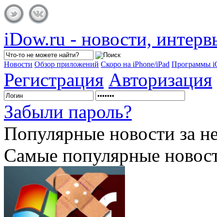
iDow.ru - новости, интер
Новости
Обзор приложений
Скоро на iPhone/iPad
Программы 
Регистрация
Авторизация
Забыли пароль?
Популярные
новости за н
Самые популярные новост