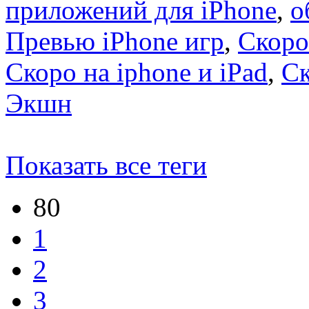
приложений для iPhone
,
о
Превью iPhone игр
,
Скоро
Скоро на iphone и iPad
,
С
Экшн
Показать все теги
80
1
2
3