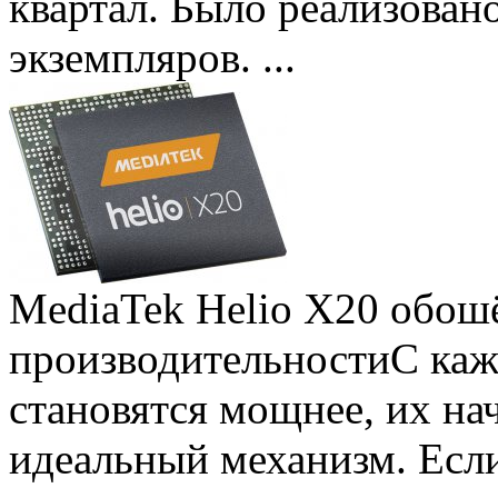
квартал. Было реализован
экземпляров. ...
MediaTek Helio X20 обошё
производительности
С ка
становятся мощнее, их на
идеальный механизм. Есл