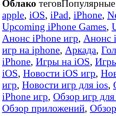
Облако
тегов
Популярные 
apple
,
iOS
,
iPad
,
iPhone
,
N
Upcoming iPhone Games
,
Анонс iPhone игр
,
Анонс 
игр на iphone
,
Аркада
,
Гол
iPhone
,
Игры на iOS
,
Игры
iOS
,
Новости iOS игр
,
Нов
игр
,
Новости игр для ios
,
iPhone игр
,
Обзор игр для
Обзор приложений
,
Обзор