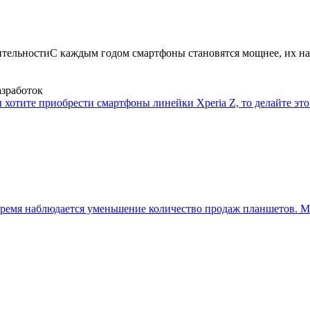
ительности
С каждым годом смартфоны становятся мощнее, их на
азработок
 хотите приобрести смартфоны линейки Xperia Z, то делайте это 
ремя наблюдается уменьшение количество продаж планшетов. Мн