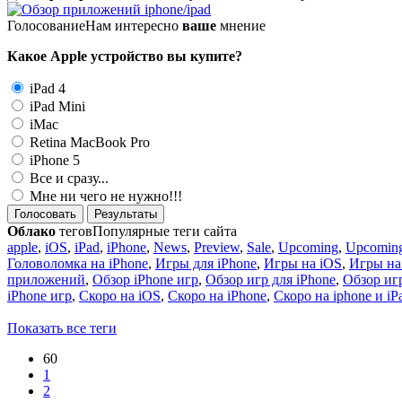
Голосование
Нам интересно
ваше
мнение
Какое Apple устройство вы купите?
iPad 4
iPad Mini
iMac
Retina MacBook Pro
iPhone 5
Все и сразу...
Мне ни чего не нужно!!!
Голосовать
Результаты
Облако
тегов
Популярные теги сайта
apple
,
iOS
,
iPad
,
iPhone
,
News
,
Preview
,
Sale
,
Upcoming
,
Upcoming
Головоломка на iPhone
,
Игры для iPhone
,
Игры на iOS
,
Игры на
приложений
,
Обзор iPhone игр
,
Обзор игр для iPhone
,
Обзор игр
iPhone игр
,
Скоро на iOS
,
Скоро на iPhone
,
Скоро на iphone и iP
Показать все теги
60
1
2