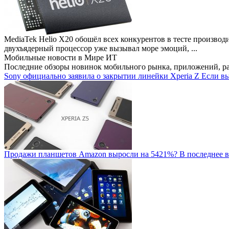
MediaTek Helio X20 обошёл всех конкурентов в тесте производ
двухъядерный процессор уже вызывал море эмоций, ...
Мобильные новости
в Мире ИТ
Последние обзоры новинок мобильного рынка, приложений, р
Sony официально заявила о закрытии линейки Xperia Z
Если вы
Продажи планшетов Amazon выросли на 5421%?
В последнее в