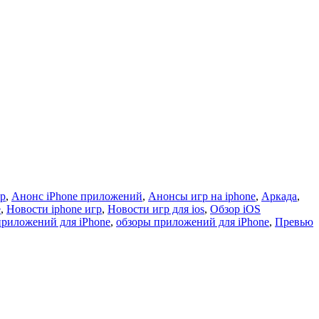
гр
,
Анонс iPhone приложений
,
Анонсы игр на iphone
,
Аркада
,
e
,
Новости iphone игр
,
Новости игр для ios
,
Обзор iOS
приложений для iPhone
,
обзоры приложений для iPhone
,
Превью