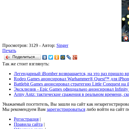
Просмотров:
3129
- Автор:
Singer
Печать
Поделиться…
Так же
стоит взглянуть:
Легендарный iBomber возвращается, на это раз пришло вр
Rodeo Games анонсировал Warhammer® Quest™ для iPhone
Battlebit Games анонсировал стратегию Little Conquest на i
Эксклюзив - Epic Games официально анонсировал Infinity
Army Antz: тактические сражения в реальном времени, ск
Уважаемый посетитель, Вы зашли на сайт как незарегистриров
Мы рекомендуем Вам
зарегистрироваться
либо войти на сайт п
Регистрация
|
Правила сайта
|