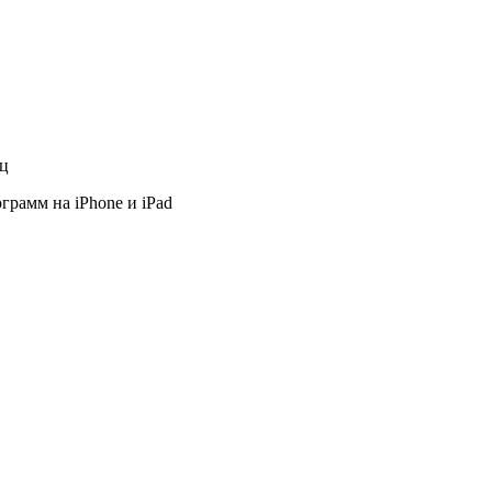
яц
грамм на iPhone и iPad