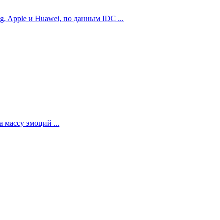
 Apple и Huawei, по данным IDC ...
 массу эмоций ...