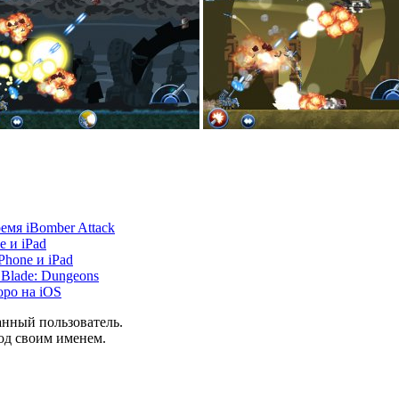
емя iBomber Attack
 и iPad
Phone и iPad
 Blade: Dungeons
оро на iOS
анный пользователь.
од своим именем.