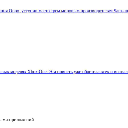
ия Oppo, уступив место трем мировым производителям Samsung,
овых моделях Xbox One. Эта новость уже облетела всех и вызвала
иками приложений