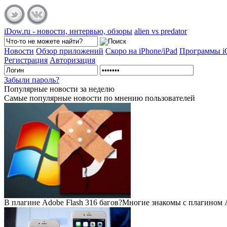
iDow.ru - новости, интервью, обзоры
alien vs predator
Новости
Обзор приложений
Скоро на iPhone/iPad
Программы 
Регистрация
Авторизация
Забыли пароль?
Популярные
новости за неделю
Самые популярные новости по мнению пользователей
В плагине Adobe Flash 316 багов?
Многие знакомы с плагином Ad