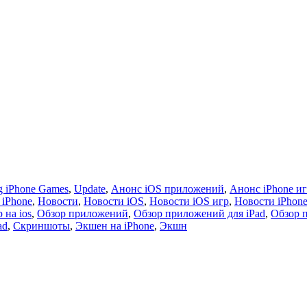
 iPhone Games
,
Update
,
Анонс iOS приложений
,
Анонс iPhone и
 iPhone
,
Новости
,
Новости iOS
,
Новости iOS игр
,
Новости iPhon
 на ios
,
Обзор приложений
,
Обзор приложений для iPad
,
Обзор 
ad
,
Скриншоты
,
Экшен на iPhone
,
Экшн