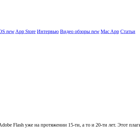
iOS
new
App Store
Интервью
Видео обзоры
new
Mac App
Статьи
obe Flash уже на протяжении 15-ти, а то и 20-ти лет. Этот плаги