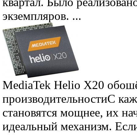
квартал. Было реализован
экземпляров. ...
MediaTek Helio X20 обошё
производительности
С ка
становятся мощнее, их на
идеальный механизм. Есл