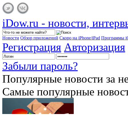
iDow.ru - новости, интер
Новости
Обзор приложений
Скоро на iPhone/iPad
Программы 
Регистрация
Авторизация
Забыли пароль?
Популярные
новости за н
Самые популярные новост