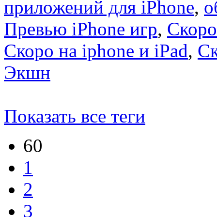
приложений для iPhone
,
о
Превью iPhone игр
,
Скоро
Скоро на iphone и iPad
,
С
Экшн
Показать все теги
60
1
2
3