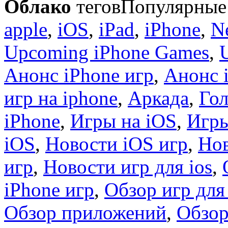
Облако
тегов
Популярные 
apple
,
iOS
,
iPad
,
iPhone
,
N
Upcoming iPhone Games
,
Анонс iPhone игр
,
Анонс 
игр на iphone
,
Аркада
,
Гол
iPhone
,
Игры на iOS
,
Игры
iOS
,
Новости iOS игр
,
Нов
игр
,
Новости игр для ios
,
iPhone игр
,
Обзор игр для
Обзор приложений
,
Обзор