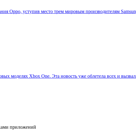
ия Oppo, уступив место трем мировым производителям Samsung,
овых моделях Xbox One. Эта новость уже облетела всех и вызвала
иками приложений