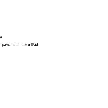
яц
грамм на iPhone и iPad