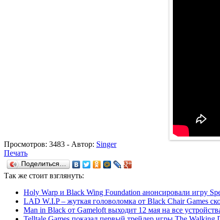
Просмотров:
3483
- Автор:
Singer
Печать
Поделиться…
Так же
стоит взглянуть:
Holy Warp и Black Wing Foundation анонсировали игру Spee
LAD W.I.P – жуткая головоломка от Black Chair Games ск
Man in Black от Gameloft выходит 12 мая на все устройств
Telltale Games показал первый трейлер игры The Walking 