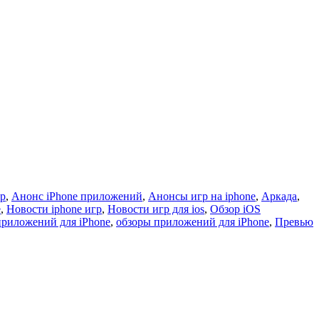
гр
,
Анонс iPhone приложений
,
Анонсы игр на iphone
,
Аркада
,
e
,
Новости iphone игр
,
Новости игр для ios
,
Обзор iOS
приложений для iPhone
,
обзоры приложений для iPhone
,
Превью