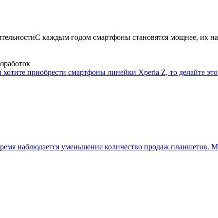
ительности
С каждым годом смартфоны становятся мощнее, их на
азработок
 хотите приобрести смартфоны линейки Xperia Z, то делайте это 
ремя наблюдается уменьшение количество продаж планшетов. Мн