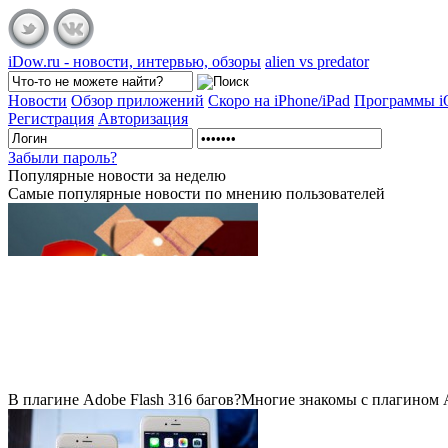
iDow.ru - новости, интервью, обзоры
alien vs predator
Новости
Обзор приложений
Скоро на iPhone/iPad
Программы 
Регистрация
Авторизация
Забыли пароль?
Популярные
новости за неделю
Самые популярные новости по мнению пользователей
В плагине Adobe Flash 316 багов?
Многие знакомы с плагином Ad