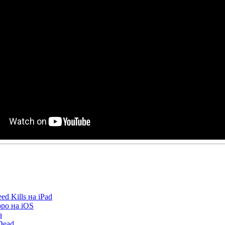
d Kills на iPad
оро на iOS
а
Dead