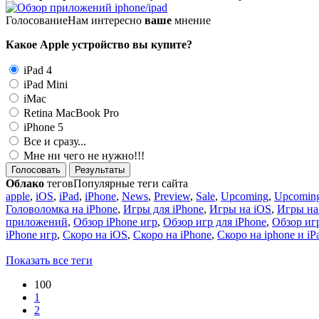
Голосование
Нам интересно
ваше
мнение
Какое Apple устройство вы купите?
iPad 4
iPad Mini
iMac
Retina MacBook Pro
iPhone 5
Все и сразу...
Мне ни чего не нужно!!!
Голосовать
Результаты
Облако
тегов
Популярные теги сайта
apple
,
iOS
,
iPad
,
iPhone
,
News
,
Preview
,
Sale
,
Upcoming
,
Upcoming
Головоломка на iPhone
,
Игры для iPhone
,
Игры на iOS
,
Игры на
приложений
,
Обзор iPhone игр
,
Обзор игр для iPhone
,
Обзор игр
iPhone игр
,
Скоро на iOS
,
Скоро на iPhone
,
Скоро на iphone и iP
Показать все теги
100
1
2