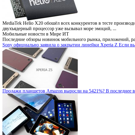
MediaTek Helio X20 обошёл всех конкурентов в тесте производ
двухъядерный процессор уже вызывал море эмоций, ...
Мобильные новости
в Мире ИТ
Последние обзоры новинок мобильного рынка, приложений, р
Sony официально заявила о закрытии линейки Xperia Z
Если вы
Продажи планшетов Amazon выросли на 5421%?
В последнее в