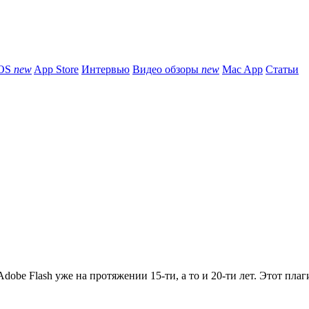
iOS
new
App Store
Интервью
Видео обзоры
new
Mac App
Статьи
obe Flash уже на протяжении 15-ти, а то и 20-ти лет. Этот плаги