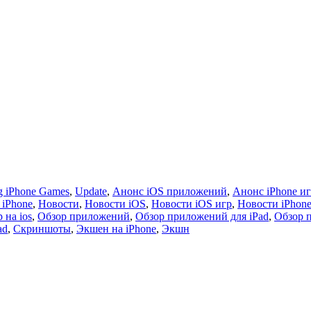
 iPhone Games
,
Update
,
Анонс iOS приложений
,
Анонс iPhone и
 iPhone
,
Новости
,
Новости iOS
,
Новости iOS игр
,
Новости iPhon
 на ios
,
Обзор приложений
,
Обзор приложений для iPad
,
Обзор 
ad
,
Скриншоты
,
Экшен на iPhone
,
Экшн