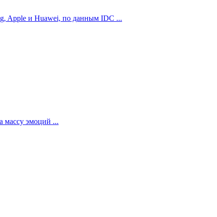
 Apple и Huawei, по данным IDC ...
 массу эмоций ...