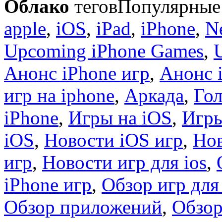
Облако
тегов
Популярные 
apple
,
iOS
,
iPad
,
iPhone
,
N
Upcoming iPhone Games
,
Анонс iPhone игр
,
Анонс 
игр на iphone
,
Аркада
,
Гол
iPhone
,
Игры на iOS
,
Игры
iOS
,
Новости iOS игр
,
Нов
игр
,
Новости игр для ios
,
iPhone игр
,
Обзор игр для
Обзор приложений
,
Обзор