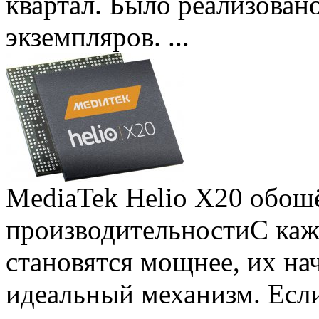
квартал. Было реализован
экземпляров. ...
MediaTek Helio X20 обошё
производительности
С ка
становятся мощнее, их на
идеальный механизм. Есл