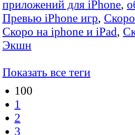
приложений для iPhone
,
о
Превью iPhone игр
,
Скоро
Скоро на iphone и iPad
,
С
Экшн
Показать все теги
100
1
2
3