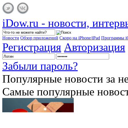
iDow.ru - новости, интер
Новости
Обзор приложений
Скоро на iPhone/iPad
Программы 
Регистрация
Авторизация
Забыли пароль?
Популярные
новости за н
Самые популярные новост