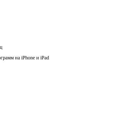
яц
грамм на iPhone и iPad