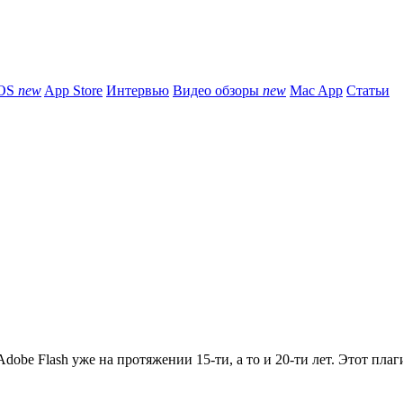
iOS
new
App Store
Интервью
Видео обзоры
new
Mac App
Статьи
obe Flash уже на протяжении 15-ти, а то и 20-ти лет. Этот плаги