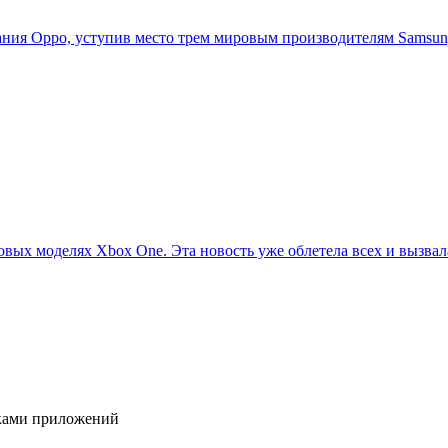
ия Oppo, уступив место трем мировым производителям Samsung,
овых моделях Xbox One. Эта новость уже облетела всех и вызвала
иками приложений