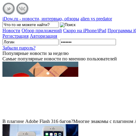
iDow.ru - новости, интервью, обзоры
alien vs predator
Новости
Обзор приложений
Скоро на iPhone/iPad
Программы 
Регистрация
Авторизация
Забыли пароль?
Популярные
новости за неделю
Самые популярные новости по мнению пользователей
В плагине Adobe Flash 316 багов?
Многие знакомы с плагином Ad