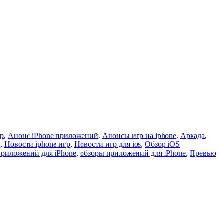
гр
,
Анонс iPhone приложений
,
Анонсы игр на iphone
,
Аркада
,
e
,
Новости iphone игр
,
Новости игр для ios
,
Обзор iOS
приложений для iPhone
,
обзоры приложений для iPhone
,
Превью