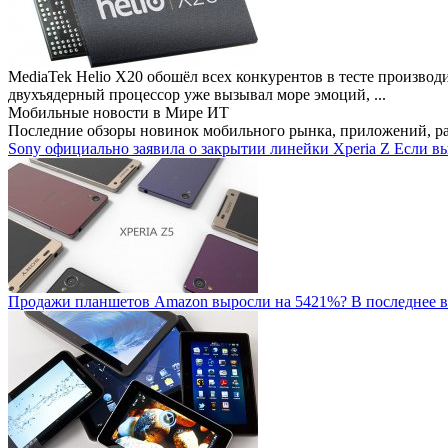
MediaTek Helio X20 обошёл всех конкурентов в тесте производ
двухъядерный процессор уже вызывал море эмоций, ...
Мобильные новости
в Мире ИТ
Последние обзоры новинок мобильного рынка, приложений, р
Sony официально заявила о закрытии линейки Xperia Z
Если вы
Продажи планшетов Amazon выросли на 5421%?
В последнее в