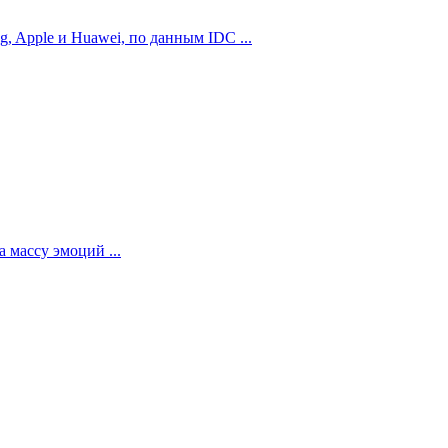
 Apple и Huawei, по данным IDC ...
 массу эмоций ...