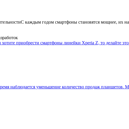
ительности
С каждым годом смартфоны становятся мощнее, их на
азработок
 хотите приобрести смартфоны линейки Xperia Z, то делайте это 
ремя наблюдается уменьшение количество продаж планшетов. Мн