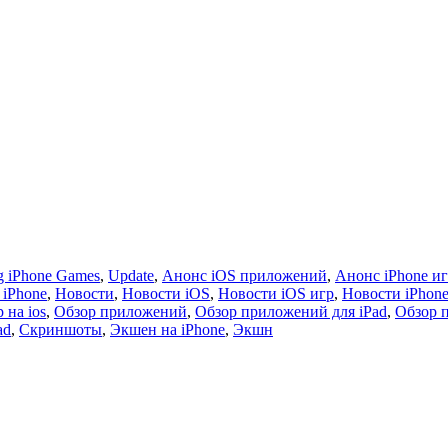
 iPhone Games
,
Update
,
Анонс iOS приложений
,
Анонс iPhone и
 iPhone
,
Новости
,
Новости iOS
,
Новости iOS игр
,
Новости iPhon
 на ios
,
Обзор приложений
,
Обзор приложений для iPad
,
Обзор 
ad
,
Скриншоты
,
Экшен на iPhone
,
Экшн