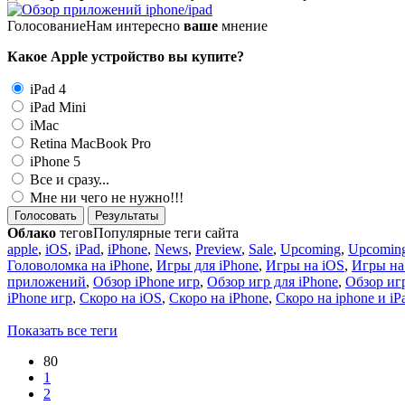
Голосование
Нам интересно
ваше
мнение
Какое Apple устройство вы купите?
iPad 4
iPad Mini
iMac
Retina MacBook Pro
iPhone 5
Все и сразу...
Мне ни чего не нужно!!!
Голосовать
Результаты
Облако
тегов
Популярные теги сайта
apple
,
iOS
,
iPad
,
iPhone
,
News
,
Preview
,
Sale
,
Upcoming
,
Upcoming
Головоломка на iPhone
,
Игры для iPhone
,
Игры на iOS
,
Игры на
приложений
,
Обзор iPhone игр
,
Обзор игр для iPhone
,
Обзор игр
iPhone игр
,
Скоро на iOS
,
Скоро на iPhone
,
Скоро на iphone и iP
Показать все теги
80
1
2