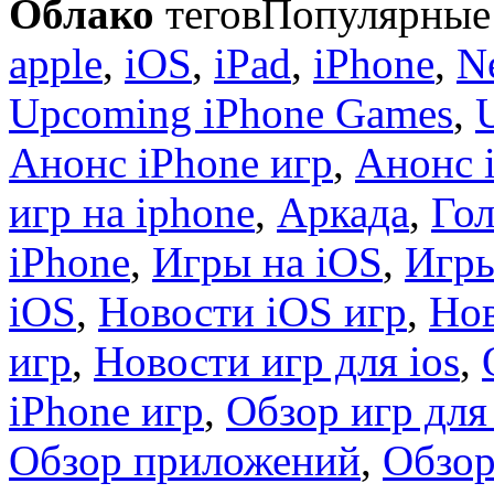
Облако
тегов
Популярные 
apple
,
iOS
,
iPad
,
iPhone
,
N
Upcoming iPhone Games
,
Анонс iPhone игр
,
Анонс 
игр на iphone
,
Аркада
,
Гол
iPhone
,
Игры на iOS
,
Игры
iOS
,
Новости iOS игр
,
Нов
игр
,
Новости игр для ios
,
iPhone игр
,
Обзор игр для
Обзор приложений
,
Обзор