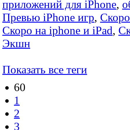
приложений для iPhone
,
о
Превью iPhone игр
,
Скоро
Скоро на iphone и iPad
,
С
Экшн
Показать все теги
60
1
2
3