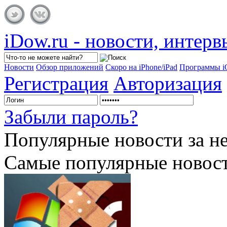
iDow.ru - новости, интер
Новости
Обзор приложений
Скоро на iPhone/iPad
Программы 
Регистрация
Авторизация
Забыли пароль?
Популярные
новости за н
Самые популярные новост