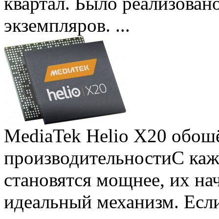
квартал. Было реализован
экземпляров. ...
MediaTek Helio X20 обошё
производительности
С ка
становятся мощнее, их на
идеальный механизм. Есл